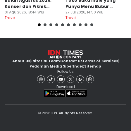
Bulan Agustus 2026,
Toko Buku Indie yang
L
Konser dan Piknik
Punya Menu Bubur
Fa
Literasi
01 Agu 2026, 18:44 WIB
Manado
27 Jul 2026, 14:50 WIB
M
20
Travel
Travel
Tr
About Us
Editorial Team
Contact Us
Terms of Services
Pedoman Media Siber
Index
Sitemap
Follow Us
Download
© 2026 IDN. All Rights Reserved.