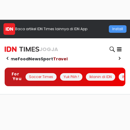
Baca artikel
IDN Times
lainnya di IDN App
Install
JOGJA
Home
Food
News
Sport
Travel
For
Soccer Times
Yuk Pilih !
Iklanin di IDN
INSI
You