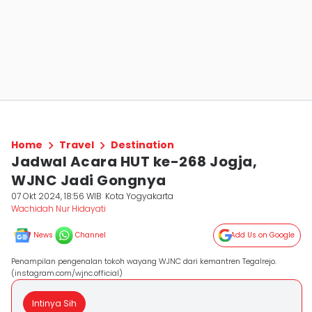
Home
Travel
Destination
Jadwal Acara HUT ke-268 Jogja,
WJNC Jadi Gongnya
07 Okt 2024, 18:56 WIB
Kota Yogyakarta
Wachidah Nur Hidayati
News
Channel
Add Us on Google
Penampilan pengenalan tokoh wayang WJNC dari kemantren Tegalrejo.
(instagram.com/wjnc.official)
Intinya Sih