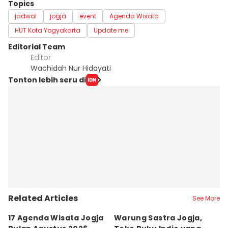
Topics
jadwal
jogja
event
Agenda Wisata
HUT Kota Yogyakarta
Update me
Editorial Team
Editor
Wachidah Nur Hidayati
Tonton lebih seru di
Related Articles
See More
17 Agenda Wisata Jogja
Warung Sastra Jogja,
13