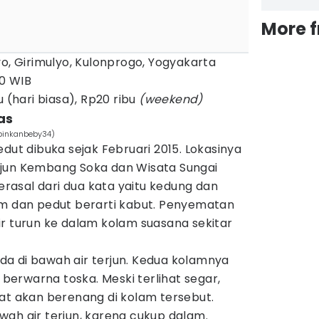
More 
o, Girimulyo, Kulonprogo, Yogyakarta
0 WIB
u (hari biasa), Rp20 ribu
(weekend)
tas
/pinkanbeby34)
dut dibuka sejak Februari 2015. Lokasinya
rjun Kembang Soka dan Wisata Sungai
berasal dari dua kata yaitu kedung dan
am dan pedut berarti kabut. Penyematan
r turun ke dalam kolam suasana sekitar
a di bawah air terjun. Kedua kolamnya
n berwarna toska. Meski terlihat segar,
at akan berenang di kolam tersebut.
ah air terjun, karena cukup dalam.