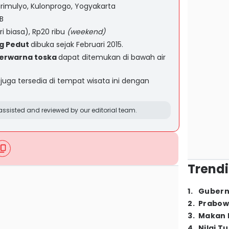
irimulyo, Kulonprogo, Yogyakarta
B
ri biasa), Rp20 ribu
(weekend)
ng Pedut
dibuka sejak Februari 2015.
berwarna toska
dapat ditemukan di bawah air
n
juga tersedia di tempat wisata ini dengan
ssisted and reviewed by our editorial team.
Trendi
1
.
Gubern
2
.
Prabow
3
.
Makan B
4
.
Nilai T