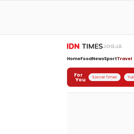
JOGJA
Home
Food
News
Sport
Travel
For
Soccer Times
Yuk 
You