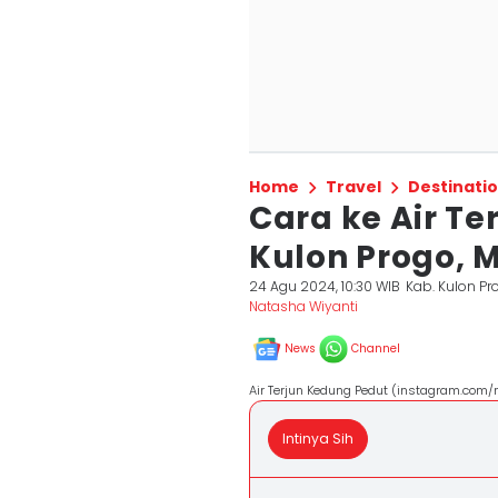
Home
Travel
Destinati
Cara ke Air T
Kulon Progo, 
24 Agu 2024, 10:30 WIB
Kab. Kulon Pr
Natasha Wiyanti
News
Channel
Air Terjun Kedung Pedut (instagram.com/n
Intinya Sih