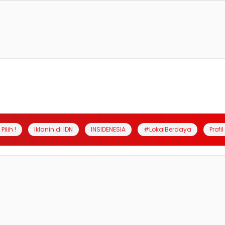
Pilih !
Iklanin di IDN
INSIDENESIA
#LokalBerdaya
Profi