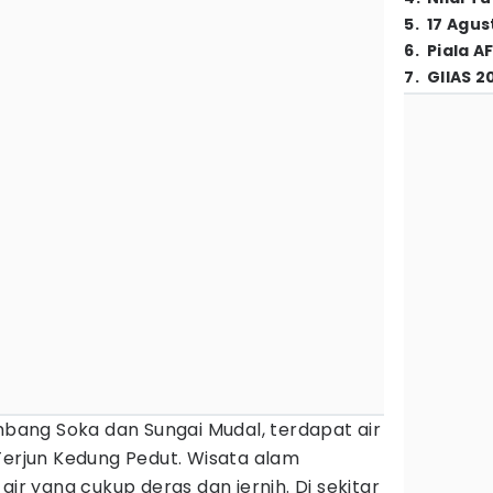
5
.
17 Agus
6
.
Piala A
7
.
GIIAS 2
ang Soka dan Sungai Mudal, terdapat air
Terjun Kedung Pedut. Wisata alam
air yang cukup deras dan jernih. Di sekitar