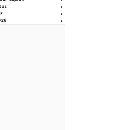
tus
FF
026