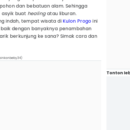
yak pohon dan bebatuan alam. Sehingga
t asyik buat
healing
atau liburan.
g indah, tempat wisata di
Kulon Progo
ini
an baik dengan banyaknya penambahan
rtarik berkunjung ke sana? Simak cara dan
/pinkanbeby34)
Tonton leb