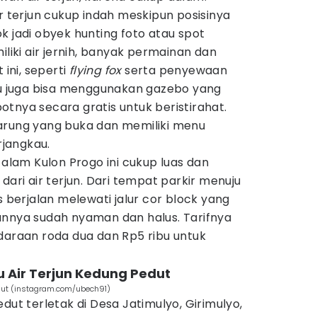
ir terjun cukup indah meskipun posisinya
k jadi obyek hunting foto atau spot
iliki air jernih, banyak permainan dan
 ini, seperti
flying fox
serta penyewaan
 juga bisa menggunakan gazebo yang
tnya secara gratis untuk beristirahat.
arung yang buka dan memiliki menu
rjangkau.
 alam Kulon Progo ini cukup luas dan
dari air terjun. Dari tempat parkir menuju
s berjalan melewati jalur cor block yang
annya sudah nyaman dan halus. Tarifnya
daraan roda dua dan Rp5 ribu untuk
u Air Terjun Kedung Pedut
edut (instagram.com/ubech91)
dut terletak di Desa Jatimulyo, Girimulyo,