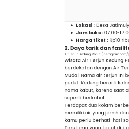
Lokasi
: Desa Jatimuly
Jam buka:
07.00-17.0
Harga tiket
: Rp10 rib
2. Daya tarik dan fasili
Air Terjun Kedung Pedut (instagram.com
Wisata Air Terjun Kedung Pe
berdekatan dengan Air Te
Mudal. Nama air terjun ini 
pedut. Kedung berarti kol
nama kabut, karena saat ai
seperti berkabut.
Terdapat dua kolam berbed
memiliki air yang jernih da
kamu perlu berhati-hati sa
Terutama yang tepat di baw