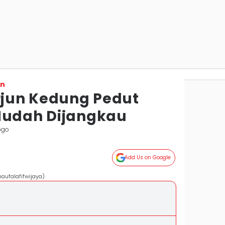
on
erjun Kedung Pedut
Mudah Dijangkau
ogo
Add Us on Google
aufalafifwijaya)