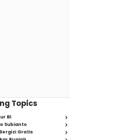
ng Topics
ur BI
o Subianto
ergizi Gratis
ukar Rupiah