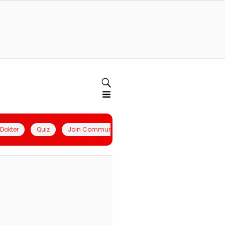
l Dokter
Quiz
Join Community