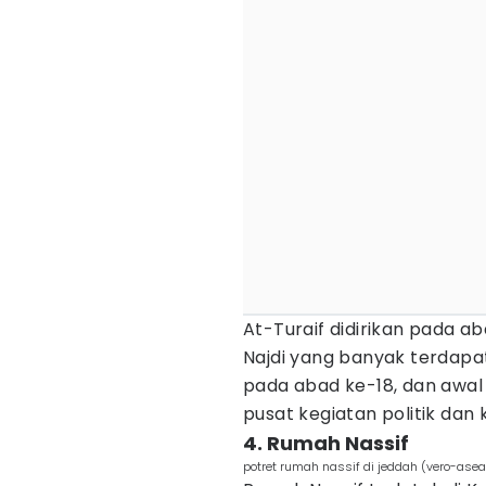
At-Turaif didirikan pada ab
Najdi yang banyak terdapa
pada abad ke-18, dan awal 
pusat kegiatan politik da
4. Rumah Nassif
potret rumah nassif di jeddah (vero-ase