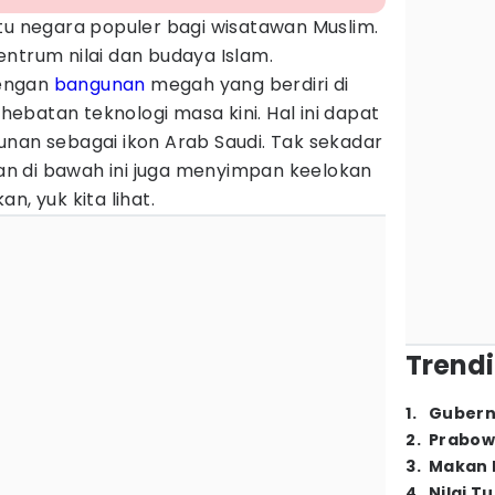
tu negara populer bagi wisatawan Muslim.
ntrum nilai dan budaya Islam.
engan
bangunan
megah yang berdiri di
batan teknologi masa kini. Hal ini dapat
unan sebagai ikon Arab Saudi. Tak sekadar
n di bawah ini juga menyimpan keelokan
n, yuk kita lihat.
Trendi
1
.
Gubern
2
.
Prabow
3
.
Makan B
4
.
Nilai T