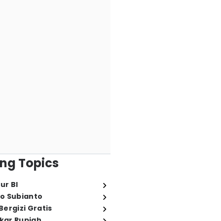
ng Topics
ur BI
o Subianto
ergizi Gratis
ukar Rupiah