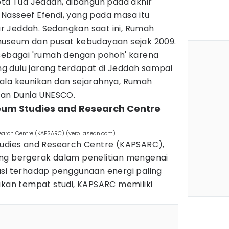
ota Tua Jeddah, dibangun pada akhir
Nasseef Efendi, yang pada masa itu
 Jeddah. Sedangkan saat ini, Rumah
museum dan pusat kebudayaan sejak 2009.
 sebagai 'rumah dengan pohoh' karena
 dulu jarang terdapat di Jeddah sampai
ala keunikan dan sejarahnya, Rumah
isan Dunia UNESCO.
leum Studies and Research Centre
search Centre (KAPSARC) (vero-asean.com)
tudies and Research Centre (KAPSARC),
ng bergerak dalam penelitian mengenai
usi terhadap penggunaan energi paling
akan tempat studi, KAPSARC memiliki