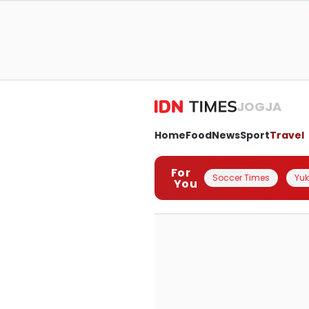
JOGJA
Home
Food
News
Sport
Travel
For
Soccer Times
Yuk 
You