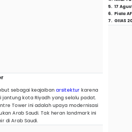
5
.
17 Agus
6
.
Piala A
7
.
GIIAS 2
er
ebut sebagai keajaiban
arsitektur
karena
i jantung kota Riyadh yang selalu padat.
re Tower ini adalah upaya modernisasi
kukan Arab Saudi. Tak heran landmark ini
ir di Arab Saudi.