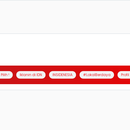
Pilih !
Iklanin di IDN
INSIDENESIA
#LokalBerdaya
Profi