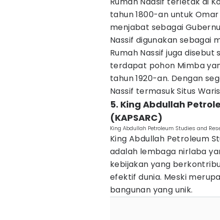
Rumah Naasif terletak di K
tahun 1800-an untuk Omar 
menjabat sebagai Gubernur
Nassif digunakan sebagai 
Rumah Nassif juga disebut
terdapat pohon Mimba yang
tahun 1920-an. Dengan seg
Nassif termasuk Situs War
5. King Abdullah Petro
(KAPSARC)
King Abdullah Petroleum Studies and Re
King Abdullah Petroleum S
adalah lembaga nirlaba ya
kebijakan yang berkontrib
efektif dunia. Meski merup
bangunan yang unik.