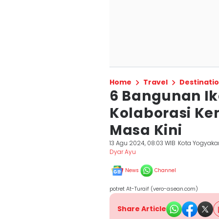
Home
Travel
Destinati
6 Bangunan Ik
Kolaborasi K
Masa Kini
13 Agu 2024, 08:03 WIB
Kota Yogyaka
Dyar Ayu
News
Channel
potret At-Turaif (vero-asean.com)
Share Article