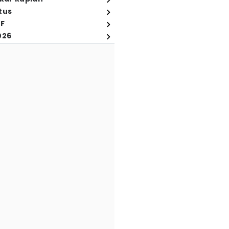
tus
FF
026