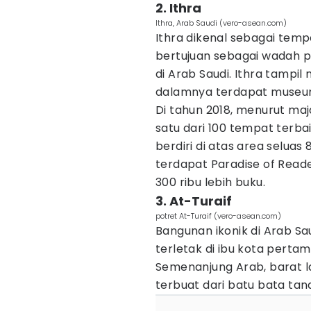
2. Ithra
Ithra, Arab Saudi (vero-asean.com)
Ithra dikenal sebagai temp
bertujuan sebagai wadah p
di Arab Saudi. Ithra tampil
dalamnya terdapat museum
Di tahun 2018, menurut maj
satu dari 100 tempat terbai
berdiri di atas area seluas
terdapat Paradise of Reade
300 ribu lebih buku.
3. At-Turaif
potret At-Turaif (vero-asean.com)
Bangunan ikonik di Arab Sa
terletak di ibu kota pertam
Semenanjung Arab, barat l
terbuat dari batu bata tan