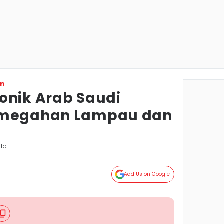
on
onik Arab Saudi
emegahan Lampau dan
rta
Add Us on Google