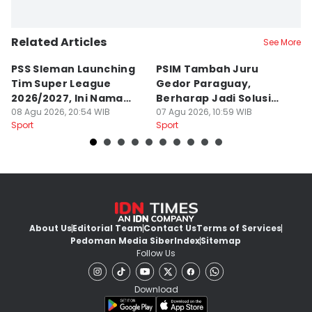
Related Articles
See More
PSS Sleman Launching
PSIM Tambah Juru
P
Tim Super League
Gedor Paraguay,
K
2026/2027, Ini Nama
Berharap Jadi Solusi
L
Para Pemain
08 Agu 2026, 20:54 WIB
Minimnya Pencetak Gol
07 Agu 2026, 10:59 WIB
T
06
Sport
Sport
Sp
About Us
Editorial Team
Contact Us
Terms of Services
Pedoman Media Siber
Index
Sitemap
Follow Us
Download