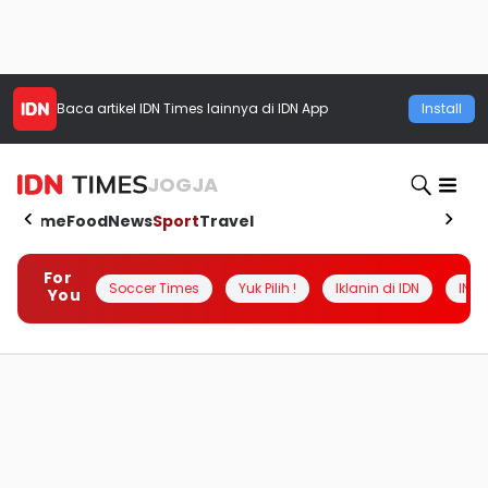
Baca artikel
IDN Times
lainnya di IDN App
Install
JOGJA
Home
Food
News
Sport
Travel
For
Soccer Times
Yuk Pilih !
Iklanin di IDN
INSI
You