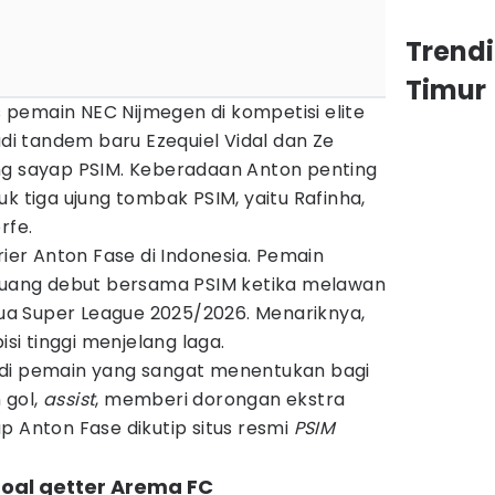
Trend
Timur
pemain NEC Nijmegen di kompetisi elite
adi tandem baru Ezequiel Vidal dan Ze
ng sayap PSIM. Keberadaan Anton penting
k tiga ujung tombak PSIM, yaitu Rafinha,
rfe.
rier Anton Fase di Indonesia. Pemain
eluang debut bersama PSIM ketika melawan
a Super League 2025/2026. Menariknya,
i tinggi menjelang laga.
adi pemain yang sangat menentukan bagi
 gol,
assist
, memberi dorongan ekstra
p Anton Fase dikutip situs resmi
PSIM
oal getter Arema FC