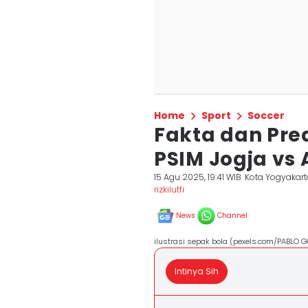
Home
Sport
Soccer
Fakta dan Pre
PSIM Jogja vs
15 Agu 2025, 19:41 WIB
Kota Yogyakart
rizkilutfi
News
Channel
ilustrasi sepak bola (pexels.com/PABLO 
Intinya Sih