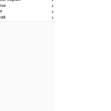
tus
FF
026