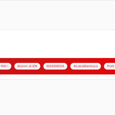
Pilih !
Iklanin di IDN
INSIDENESIA
#LokalBerdaya
Profi