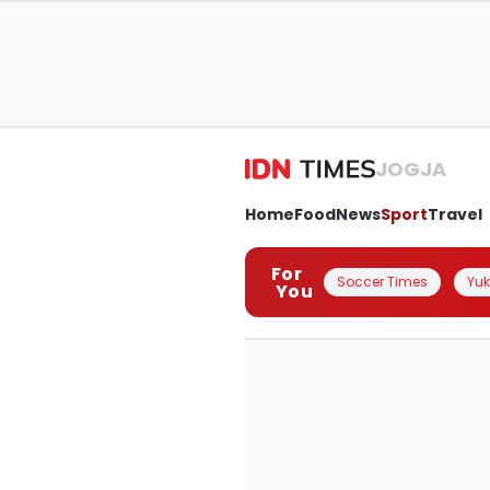
JOGJA
Home
Food
News
Sport
Travel
For
Soccer Times
Yuk 
You