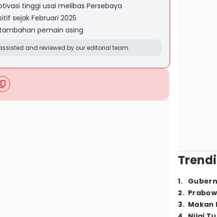
ivasi tinggi usai melibas Persebaya
tif sejak Februari 2025
 tambahan pemain asing
ssisted and reviewed by our editorial team.
Trendi
1
.
Gubern
2
.
Prabow
3
.
Makan B
4
.
Nilai T