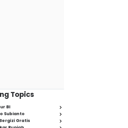
ng Topics
ur BI
o Subianto
ergizi Gratis
ukar Rupiah