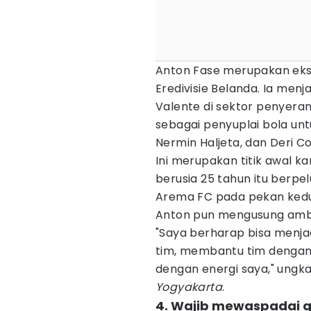
Anton Fase merupakan eks 
Eredivisie Belanda. Ia menj
Valente di sektor penyera
sebagai penyuplai bola untu
Nermin Haljeta, dan Deri Co
Ini merupakan titik awal ka
berusia 25 tahun itu berp
Arema FC pada pekan kedu
Anton pun mengusung ambis
"Saya berharap bisa menj
tim, membantu tim dengan
dengan energi saya," ungka
Yogyakarta
.
4. Wajib mewaspadai g