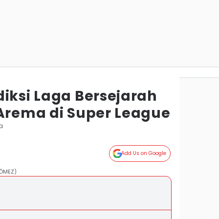
diksi Laga Bersejarah
 Arema di Super League
a
Add Us on Google
GÓMEZ)