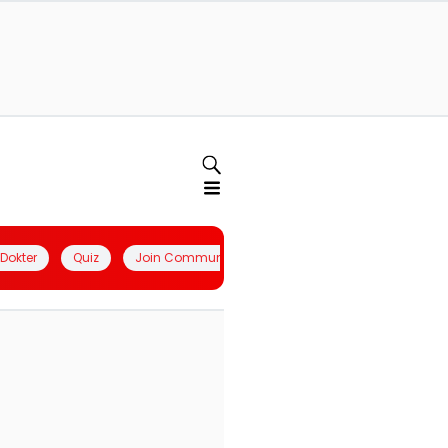
l Dokter
Quiz
Join Community