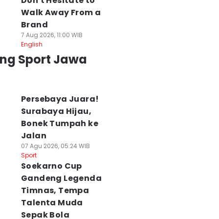
Don't Hesitate to
Walk Away From a
Brand
7 Aug 2026, 11:00 WIB
English
ing Sport Jawa
Persebaya Juara!
Surabaya Hijau,
Bonek Tumpah ke
Jalan
ga Uji Coba
2 Pemain Asing
Persiapan
07 Agu 2026, 05:24 WIB
rdana, Pelatih
PSIM Perkuat
Kompetisi, PSS
Sport
SIM Van Gastel
Indonesia All Stars
Sleman Fokus
Soekarno Cup
roti Energi
Hadapi Aston Villa
Tingkatkan
Gandeng Legenda
emain
31 Jul 2026, 20:41 WIB
Chemistry pema
Timnas, Tempa
Sport
 Agu 2026, 11:09 WIB
30 Jul 2026, 20:22 WIB
Talenta Muda
ort
Sport
Sepak Bola