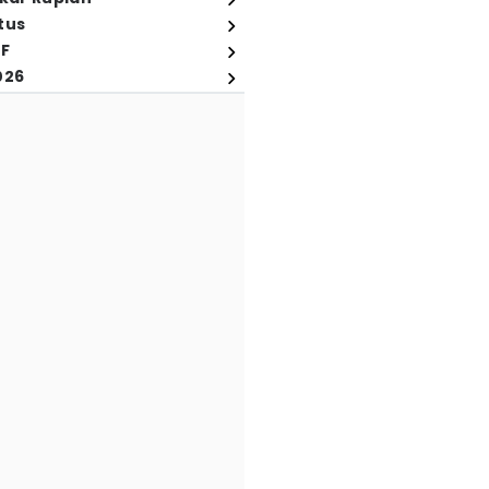
tus
FF
026