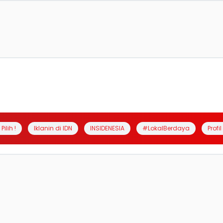
Pilih !
Iklanin di IDN
INSIDENESIA
#LokalBerdaya
Profi