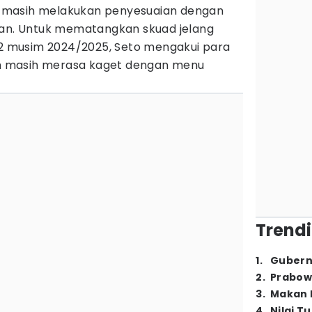
 masih melakukan penyesuaian dengan
kan. Untuk mematangkan skuad jelang
a 2 musim 2024/2025, Seto mengakui para
 masih merasa kaget dengan menu
Trendi
1
.
Gubern
2
.
Prabow
3
.
Makan B
4
.
Nilai T