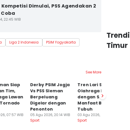
 Kompetisi Dimulai, PSS Agendakan 2
i Coba
4, 22:45 WIB
Trend
a
Liga 2 Indonesia
PSIM Yogyakarta
Timur
See More
eman Siap
Derby PSIM Jogja
Tren Lari Santai,
La
an Tim,
Vs PSS Sleman
Olahraga Murah
Pe
Laga Lawan
Berpeluang
dengan Segudang
P
 Tornado
Digelar dengan
Manfaat Bagi
So
Penonton
Tubuh
P
26, 07:57 WIB
05 Agu 2026, 20:14 WIB
03 Agu 2026, 20:40 WIB
03
Sport
Sport
Sp