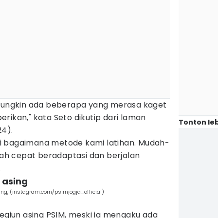
api mungkin ada beberapa yang merasa kaget
rikan," kata Seto dikutip dari laman
Tonton leb
24).
i bagaimana metode kami latihan. Mudah-
h cepat beradaptasi dan berjalan
.
 asing
ang, (instagram.com/psimjogja_official)
legiun asing PSIM, meski ia mengaku ada