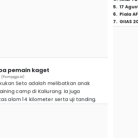
5
.
17 Agus
6
.
Piala A
7
.
GIIAS 2
rapa pemain kaget
 (Psimjogja.id)
akukan Seto adalah melibatkan anak
ning camp di Kaliurang. Ia juga
tas alam 14 kilometer serta uji tanding.