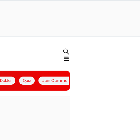
l Dokter
Quiz
Join Community