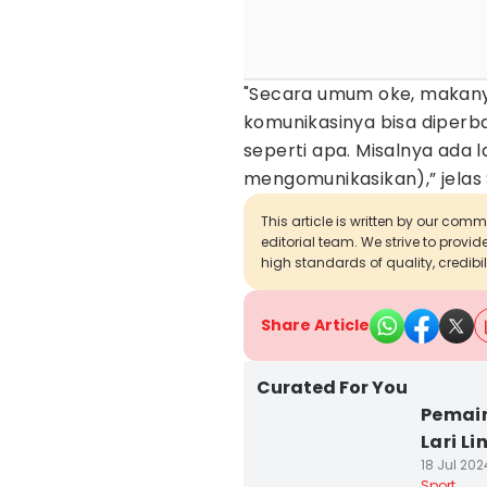
"Secara umum oke, makany
komunikasinya bisa diperbai
seperti apa. Misalnya ada
mengomunikasikan),” jelas 
This article is written by our com
editorial team. We strive to provi
high standards of quality, credibil
Share Article
Curated For You
Pemain
Lari L
18 Jul 202
Sport