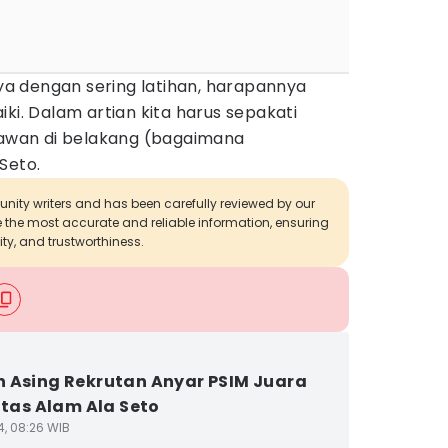
a dengan sering latihan, harapannya
ki. Dalam artian kita harus sepakati
 lawan di belakang (bagaimana
Seto.
munity writers and has been carefully reviewed by our
de the most accurate and reliable information, ensuring
ity, and trustworthiness.
 Asing Rekrutan Anyar PSIM Juara
intas Alam Ala Seto
4, 08:26 WIB