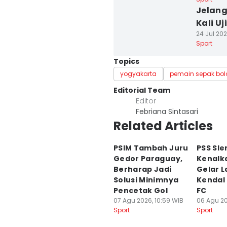
Jelang
Kali Uj
24 Jul 202
Sport
Topics
yogyakarta
pemain sepak bol
Editorial Team
Editor
Febriana Sintasari
Related Articles
PSIM Tambah Juru
PSS Sl
Gedor Paraguay,
Kenalk
Berharap Jadi
Gelar 
Solusi Minimnya
Kendal
Pencetak Gol
FC
07 Agu 2026, 10:59 WIB
06 Agu 20
Sport
Sport