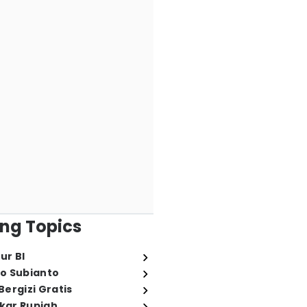
ng Topics
ur BI
o Subianto
ergizi Gratis
ukar Rupiah