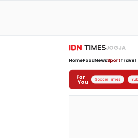
JOGJA
Home
Food
News
Sport
Travel
For
Soccer Times
Yuk 
You