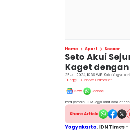
Home
Sport
Soccer
Seto Akui Sej
Kaget dengan
25 Jul 2024, 10:39 WIB
Kota Yogyakar
Tunggul Kumoro Damarjati
News
Channel
Para pemain PSIM Jogja saat sesi latihan
Share Article
Yogyakarta
, IDN Times
- 