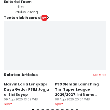
Editorial Team
Editor
Paulus Risang
Tonton lebih seru di
Related Articles
See More
Marvin Loria Lengkapi
PSS Sleman Launching
P
Daya Gedor PSIM Jogja
Tim Super League
G
di Sisi Sayap
2026/2027, Ini Nama
B
09 Agu 2026, 13:09 WIB
Para Pemain
08 Agu 2026, 20:54 WIB
M
07
Sport
Sport
Sp