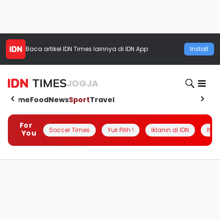
Baca artikel
IDN Times
lainnya di IDN App
Install
JOGJA
Home
Food
News
Sport
Travel
For
Soccer Times
Yuk Pilih !
Iklanin di IDN
INSI
You