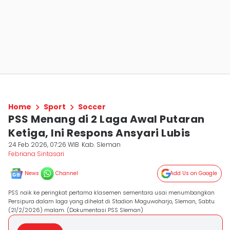
Home
Sport
Soccer
PSS Menang di 2 Laga Awal Putaran
Ketiga, Ini Respons Ansyari Lubis
24 Feb 2026, 07:26 WIB
Kab. Sleman
Febriana Sintasari
News
Channel
Add Us on Google
PSS naik ke peringkat pertama klasemen sementara usai menumbangkan
Persipura dalam laga yang dihelat di Stadion Maguwoharjo, Sleman, Sabtu
(21/2/2026) malam. (Dokumentasi PSS Sleman)