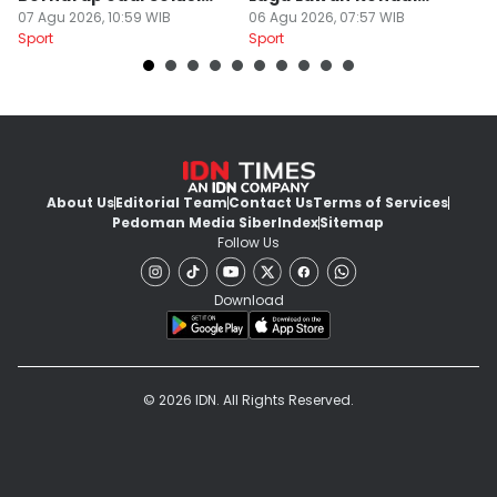
Minimnya Pencetak Gol
07 Agu 2026, 10:59 WIB
Tornado FC
06 Agu 2026, 07:57 WIB
P
05
Sport
Sport
Sp
About Us
Editorial Team
Contact Us
Terms of Services
Pedoman Media Siber
Index
Sitemap
Follow Us
Download
© 2026 IDN. All Rights Reserved.