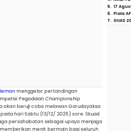
5
.
17 Agus
6
.
Piala A
7
.
GIIAS 2
Sleman
menggelar pertandingan
ompetisi Pegadaian Championship
a akan beruji coba melawan Garudayaksa
pada hari Sabtu (13/12/ 2025) sore. Skuad
 laga persahabatan sebagai upaya menjaga
 memberikan menit bermain bagi seluruh