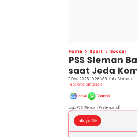
Home
Sport
Soccer
PSS Sleman Ba
saat Jeda Kom
11 Des 2025, 10:26 WIB
Kab. Sleman
Febriana Sintasari
News
Channel
Logo PSS Sleman (Pssleman.id)
Intinya Sih