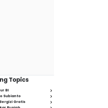
ng Topics
ur BI
o Subianto
ergizi Gratis
ukar Rupiah