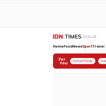
JOGJA
Home
Food
News
Sport
Travel
For
Soccer Times
Yuk 
You