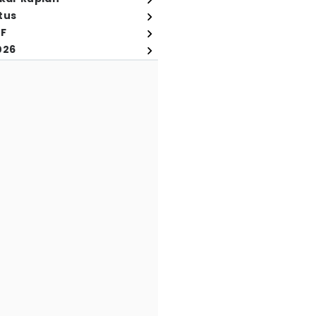
tus
FF
026