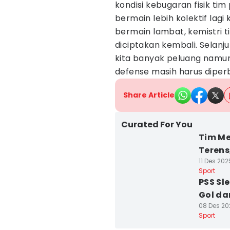
kondisi kebugaran fisik ti
bermain lebih kolektif lagi
bermain lambat, kemistri t
diciptakan kembali. Selanj
kita banyak peluang namun 
defense masih harus diperbai
Share Article
Curated For You
Tim Me
Terens
11 Des 202
Sport
PSS Sl
Gol da
08 Des 20
Sport