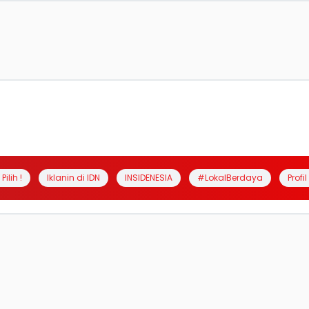
Pilih !
Iklanin di IDN
INSIDENESIA
#LokalBerdaya
Profi