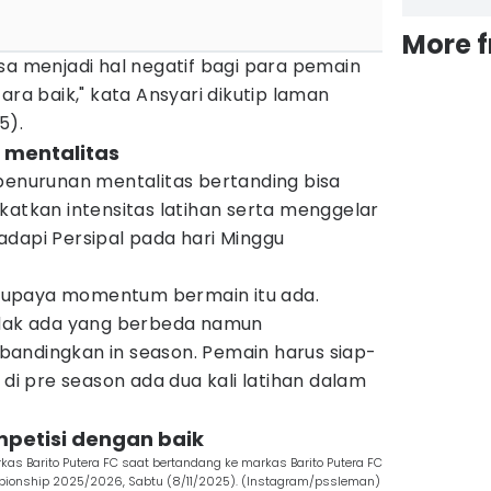
More 
sa menjadi hal negatif bagi para pemain
ara baik," kata Ansyari dikutip laman
5).
n mentalitas
 penurunan mentalitas bertanding bisa
katkan intensitas latihan serta menggelar
adapi Persipal pada hari Minggu
g supaya momentum bermain itu ada.
idak ada yang berbeda namun
dibandingkan in season. Pemain harus siap-
 di pre season ada dua kali latihan dalam
mpetisi dengan baik
kas Barito Putera FC saat bertandang ke markas Barito Putera FC
ionship 2025/2026, Sabtu (8/11/2025). (Instagram/pssleman)