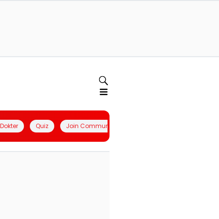
l Dokter
Quiz
Join Community