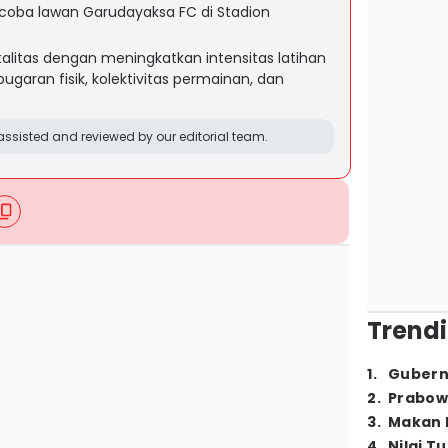
 coba lawan Garudayaksa FC di Stadion
alitas dengan meningkatkan intensitas latihan
aran fisik, kolektivitas permainan, dan
ssisted and reviewed by our editorial team.
Trendi
1
.
Gubern
2
.
Prabow
3
.
Makan B
4
.
Nilai T