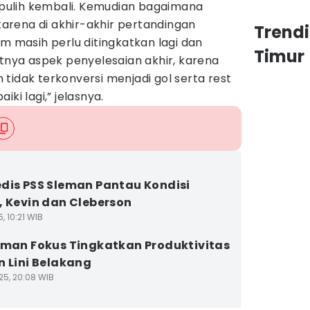
m pulih kembali. Kemudian bagaimana
 karena di akhir-akhir pertandingan
Trend
im masih perlu ditingkatkan lagi dan
Timur
utnya aspek penyelesaian akhir, karena
tidak terkonversi menjadi gol serta rest
ki lagi,” jelasnya.
dis PSS Sleman Pantau Kondisi
, Kevin dan Cleberson
5, 10:21 WIB
eman Fokus Tingkatkan Produktivitas
n Lini Belakang
25, 20:08 WIB