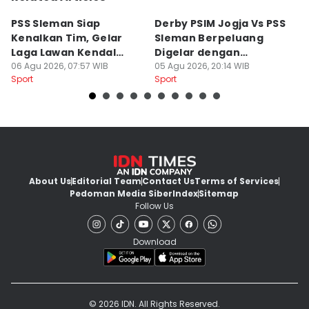
PSS Sleman Siap
Derby PSIM Jogja Vs PSS
Tr
Kenalkan Tim, Gelar
Sleman Berpeluang
O
Laga Lawan Kendal
Digelar dengan
d
Tornado FC
06 Agu 2026, 07:57 WIB
Penonton
05 Agu 2026, 20:14 WIB
M
03
Sport
Sport
Sp
About Us
Editorial Team
Contact Us
Terms of Services
Pedoman Media Siber
Index
Sitemap
Follow Us
Download
© 2026 IDN. All Rights Reserved.