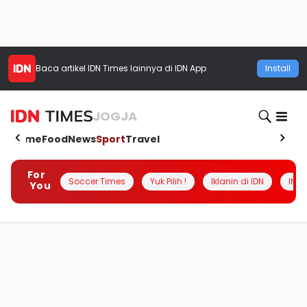
Baca artikel
IDN Times
lainnya di IDN App
Install
JOGJA
Home
Food
News
Sport
Travel
For
Soccer Times
Yuk Pilih !
Iklanin di IDN
INSI
You