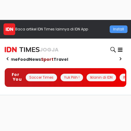
Baca artikel
IDN Times
lainnya di IDN App
Install
JOGJA
Home
Food
News
Sport
Travel
For
Soccer Times
Yuk Pilih !
Iklanin di IDN
INSI
You