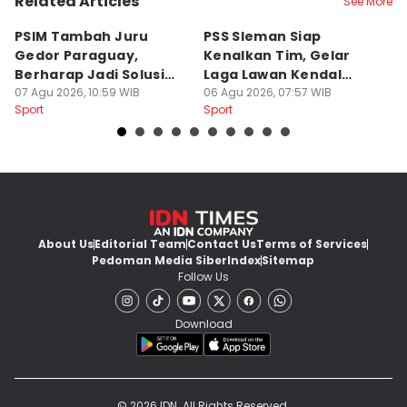
Related Articles
See More
PSIM Tambah Juru
PSS Sleman Siap
D
Gedor Paraguay,
Kenalkan Tim, Gelar
S
Berharap Jadi Solusi
Laga Lawan Kendal
D
Minimnya Pencetak Gol
07 Agu 2026, 10:59 WIB
Tornado FC
06 Agu 2026, 07:57 WIB
P
05
Sport
Sport
Sp
About Us
Editorial Team
Contact Us
Terms of Services
Pedoman Media Siber
Index
Sitemap
Follow Us
Download
© 2026 IDN. All Rights Reserved.