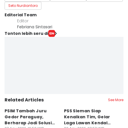
Seto Nurdiantoro
Editorial Team
Editor
Febriana Sintasari
Tonton lebih seru di
Related Articles
See More
PSIM Tambah Juru
PSS Sleman Siap
D
Gedor Paraguay,
Kenalkan Tim, Gelar
S
Berharap Jadi Solusi
Laga Lawan Kendal
D