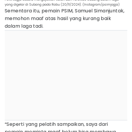
yang digelar di Subang pada Rabu (20/11/2024). (Instagram/psimjogja)
Sementara itu, pemain PSIM, Samuel Simanjuntak,
memohon maaf atas hasil yang kurang baik
dalam laga tadi.
“Seperti yang pelatih sampaikan, saya dari
pemain meminta maaf belum bisa membawa