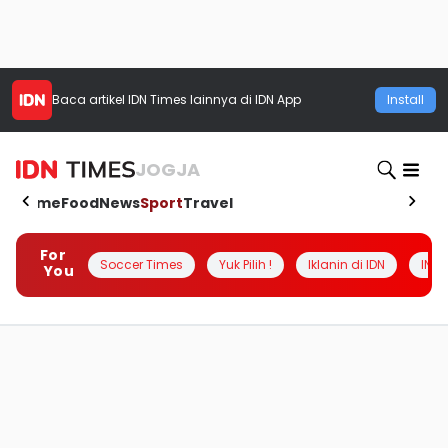
Baca artikel
IDN Times
lainnya di IDN App
Install
JOGJA
Home
Food
News
Sport
Travel
For
Soccer Times
Yuk Pilih !
Iklanin di IDN
INSI
You