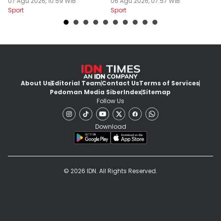
Minimnya Pencetak Gol
07 Agu 2026, 10:59 WIB
Tornado FC
06 Agu 2026, 07:57 WIB
P
05
Sport
Sport
Sp
About Us
Editorial Team
Contact Us
Terms of Services
Pedoman Media Siber
Index
Sitemap
Follow Us
Download
© 2026 IDN. All Rights Reserved.