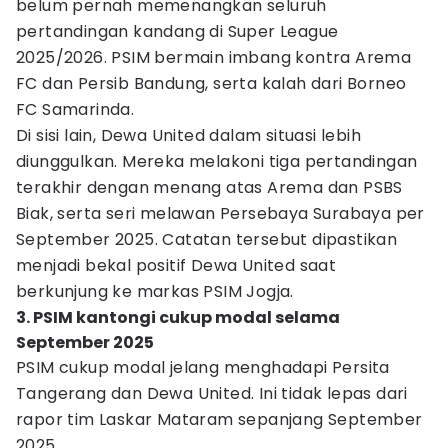
belum pernah memenangkan seluruh
pertandingan kandang di Super League
2025/2026. PSIM bermain imbang kontra Arema
FC dan Persib Bandung, serta kalah dari Borneo
FC Samarinda.
Di sisi lain, Dewa United dalam situasi lebih
diunggulkan. Mereka melakoni tiga pertandingan
terakhir dengan menang atas Arema dan PSBS
Biak, serta seri melawan Persebaya Surabaya per
September 2025. Catatan tersebut dipastikan
menjadi bekal positif Dewa United saat
berkunjung ke markas PSIM Jogja.
3. PSIM kantongi cukup modal selama
September 2025
PSIM cukup modal jelang menghadapi Persita
Tangerang dan Dewa United. Ini tidak lepas dari
rapor tim Laskar Mataram sepanjang September
2025.