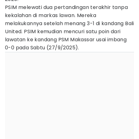
PSIM melewati dua pertandingan terakhir tanpa
kekalahan di markas lawan. Mereka
melakukannya setelah menang 3-1 di kandang Bali
United. PSIM kemudian mencuri satu poin dari
lawatan ke kandang PSM Makassar usai imbang
0-0 pada Sabtu (27/9/2025).