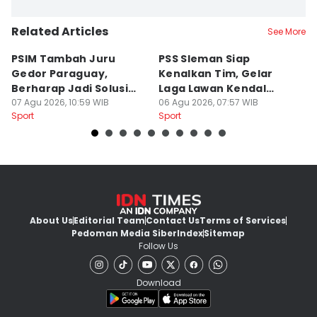
Related Articles
See More
PSIM Tambah Juru
PSS Sleman Siap
D
Gedor Paraguay,
Kenalkan Tim, Gelar
S
Berharap Jadi Solusi
Laga Lawan Kendal
D
Minimnya Pencetak Gol
07 Agu 2026, 10:59 WIB
Tornado FC
06 Agu 2026, 07:57 WIB
P
05
Sport
Sport
Sp
About Us
Editorial Team
Contact Us
Terms of Services
Pedoman Media Siber
Index
Sitemap
Follow Us
Download