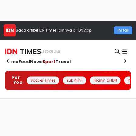
Baca artikel
IDN Times
lainnya di IDN App
Install
JOGJA
Home
Food
News
Sport
Travel
For
Soccer Times
Yuk Pilih !
Iklanin di IDN
INSI
You