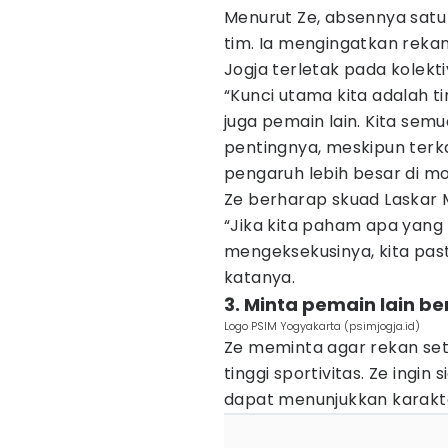
Menurut Ze, absennya sat
tim. Ia mengingatkan rek
Jogja terletak pada kolektiv
“Kunci utama kita adalah t
juga pemain lain. Kita sem
pentingnya, meskipun ter
pengaruh lebih besar di mo
Ze berharap skuad Laskar 
“Jika kita paham apa yang 
mengeksekusinya, kita past
katanya.
3. Minta pemain lain b
Logo PSIM Yogyakarta (psimjogja.id)
Ze meminta agar rekan se
tinggi sportivitas. Ze ingi
dapat menunjukkan karakte