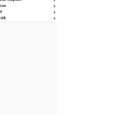
tus
FF
026