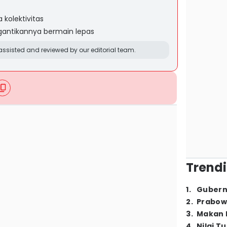
 kolektivitas
antikannya bermain lepas
ssisted and reviewed by our editorial team.
Trendi
1
.
Gubern
2
.
Prabow
3
.
Makan B
4
.
Nilai T