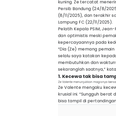
kuning. Ze tercatat mener
Persib Bandung (24/8/2025)
(8/11/2025), dan terakhir 
Lampung FC (22/11/2025).
Pelatih Kepala PSIM, Jean
dan optimistis meski pema
kepercayaannya pada kedal
“Dia (Ze) memang pemain p
selalu saya katakan kepad
membutuhkan dan waktunya t
sekaranglah saatnya,” kata
1. Kecewa tak bisa tamp
Ze Valente menunjukkan magisnya bersam
Ze Valente mengaku kecew
krusial ini. “Sungguh bera
bisa tampil di pertandingan 