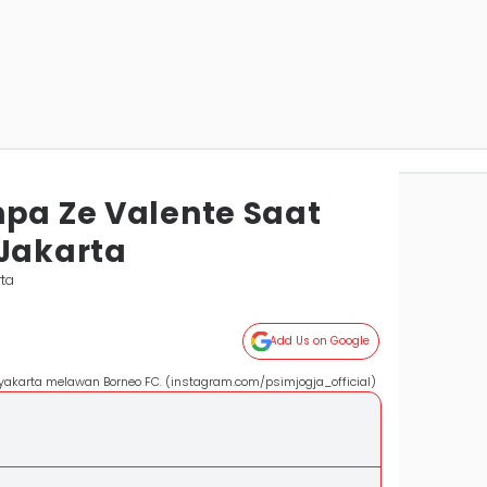
npa Ze Valente Saat
 Jakarta
rta
Add Us on Google
yakarta melawan Borneo FC. (instagram.com/psimjogja_official)