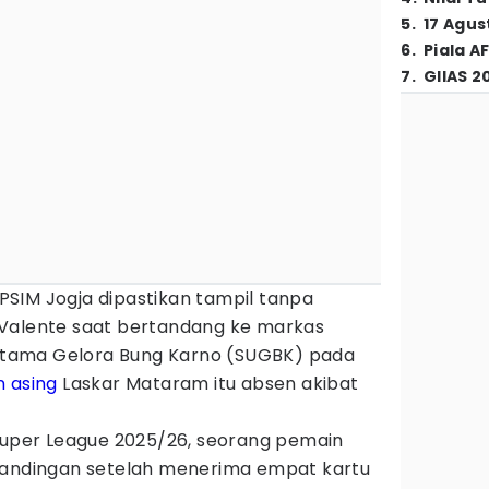
5
.
17 Agus
6
.
Piala A
7
.
GIIAS 2
 PSIM Jogja dipastikan tampil tanpa
 Valente saat bertandang ke markas
n Utama Gelora Bung Karno (SUGBK) pada
 asing
Laskar Mataram itu absen akibat
 Super League 2025/26, seorang pemain
tandingan setelah menerima empat kartu