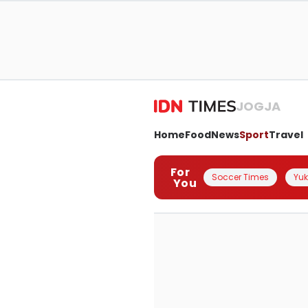
JOGJA
Home
Food
News
Sport
Travel
For
Soccer Times
Yuk 
You