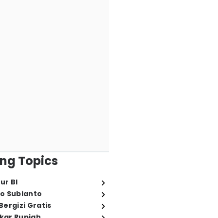
ng Topics
ur BI
o Subianto
ergizi Gratis
ukar Rupiah