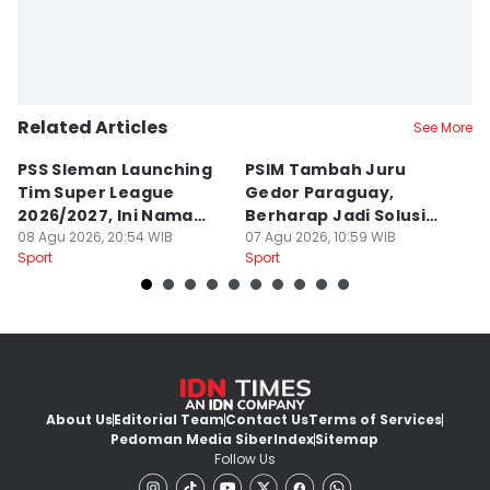
Related Articles
See More
PSS Sleman Launching
PSIM Tambah Juru
P
Tim Super League
Gedor Paraguay,
K
2026/2027, Ini Nama
Berharap Jadi Solusi
L
Para Pemain
08 Agu 2026, 20:54 WIB
Minimnya Pencetak Gol
07 Agu 2026, 10:59 WIB
T
06
Sport
Sport
Sp
About Us
Editorial Team
Contact Us
Terms of Services
Pedoman Media Siber
Index
Sitemap
Follow Us