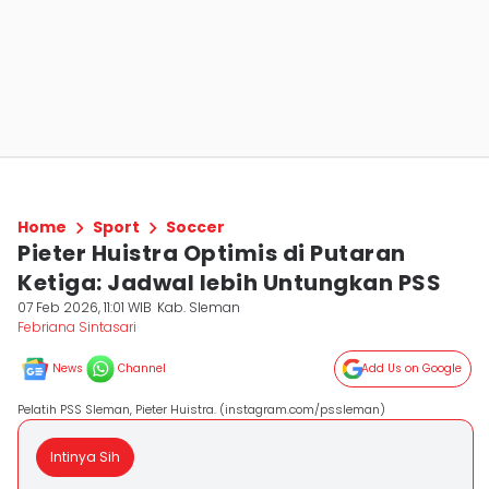
Home
Sport
Soccer
Pieter Huistra Optimis di Putaran
Ketiga: Jadwal lebih Untungkan PSS
07 Feb 2026, 11:01 WIB
Kab. Sleman
Febriana Sintasari
News
Channel
Add Us on Google
Pelatih PSS Sleman, Pieter Huistra. (instagram.com/pssleman)
Intinya Sih