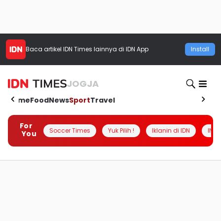
Baca artikel
IDN Times
lainnya di IDN App
Install
JOGJA
Home
Food
News
Sport
Travel
For
Soccer Times
Yuk Pilih !
Iklanin di IDN
INSI
You