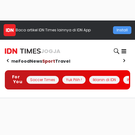
Baca artikel
IDN Times
lainnya di IDN App
Install
JOGJA
Home
Food
News
Sport
Travel
For
Soccer Times
Yuk Pilih !
Iklanin di IDN
INSI
You