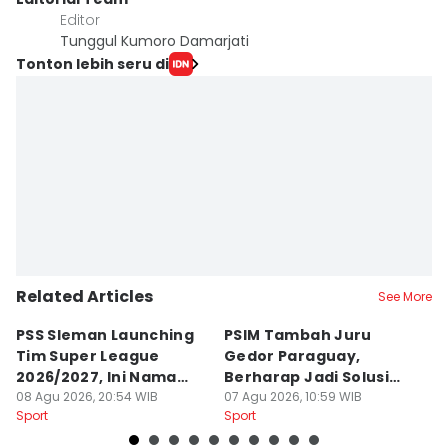
Editor
Tunggul Kumoro Damarjati
Tonton lebih seru di
Related Articles
See More
PSS Sleman Launching
PSIM Tambah Juru
P
Tim Super League
Gedor Paraguay,
K
2026/2027, Ini Nama
Berharap Jadi Solusi
L
Para Pemain
08 Agu 2026, 20:54 WIB
Minimnya Pencetak Gol
07 Agu 2026, 10:59 WIB
T
06
Sport
Sport
Sp