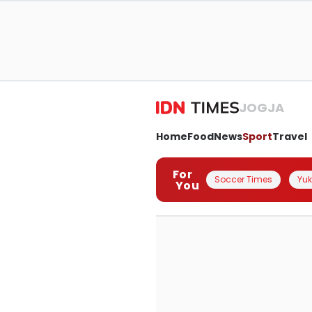
JOGJA
Home
Food
News
Sport
Travel
For
Soccer Times
Yuk 
You