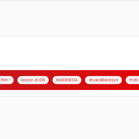
Pilih !
Iklanin di IDN
INSIDENESIA
#LokalBerdaya
Profi