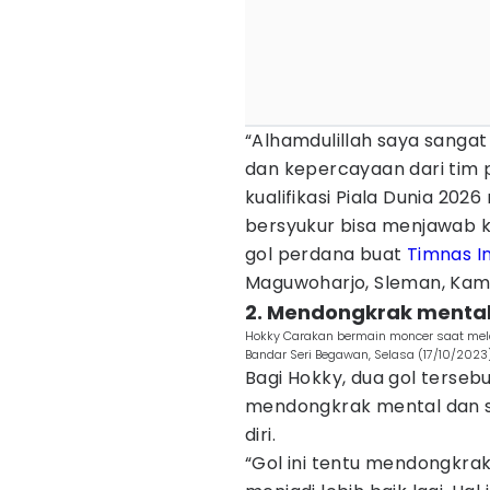
“Alhamdulillah saya sanga
dan kepercayaan dari tim 
kualifikasi Piala Dunia 20
bersyukur bisa menjawab 
gol perdana buat
Timnas I
Maguwoharjo, Sleman, Kami
2. Mendongkrak menta
Hokky Carakan bermain moncer saat mela
Bandar Seri Begawan, Selasa (17/10/20
Bagi Hokky, dua gol ters
mendongkrak mental dan s
diri.
“Gol ini tentu mendongkra