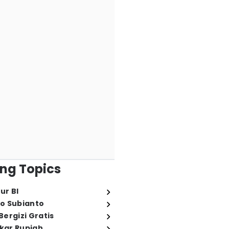
ng Topics
ur BI
o Subianto
ergizi Gratis
ukar Rupiah