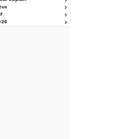
tus
FF
026