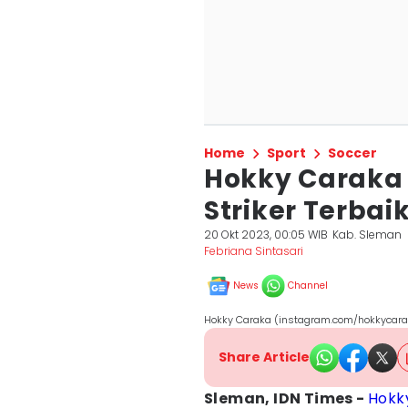
Home
Sport
Soccer
Hokky Caraka 
Striker Terbai
20 Okt 2023, 00:05 WIB
Kab. Sleman
Febriana Sintasari
News
Channel
Hokky Caraka (instagram.com/hokkycar
Share Article
Sleman, IDN Times -
Hokk