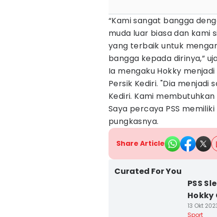
“Kami sangat bangga deng
muda luar biasa dan kami s
yang terbaik untuk menga
bangga kepada dirinya,” uj
Ia mengaku Hokky menjadi
Persik Kediri. "Dia menjad
Kediri. Kami membutuhkan
Saya percaya PSS memiliki
pungkasnya.
Share Article
Curated For You
PSS Sl
Hokky
13 Okt 202
Sport