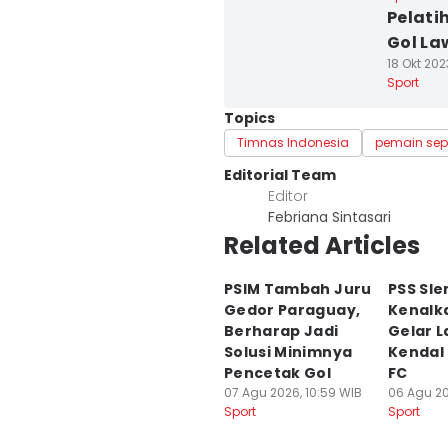
Pelati
Gol La
18 Okt 202
Sport
Topics
Timnas Indonesia
pemain sep
Editorial Team
Editor
Febriana Sintasari
Related Articles
PSIM Tambah Juru
PSS Sl
Gedor Paraguay,
Kenalk
Berharap Jadi
Gelar 
Solusi Minimnya
Kendal
Pencetak Gol
FC
07 Agu 2026, 10:59 WIB
06 Agu 20
Sport
Sport