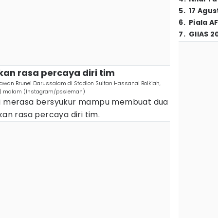
5
.
17 Agus
6
.
Piala A
7
.
GIIAS 2
an rasa percaya diri tim
wan Brunei Darussalam di Stadion Sultan Hassanal Bolkiah,
23) malam (Instagram/pssleman)
ini merasa bersyukur mampu membuat dua
kan rasa percaya diri tim.