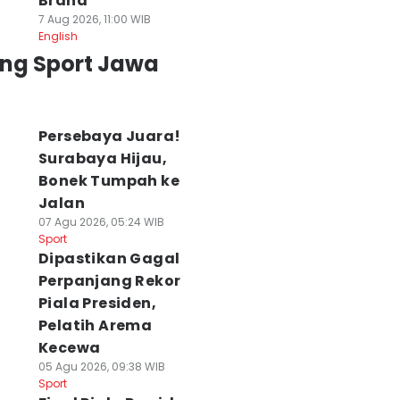
Brand
7 Aug 2026, 11:00 WIB
English
ing Sport Jawa
Persebaya Juara!
Surabaya Hijau,
Bonek Tumpah ke
Jalan
07 Agu 2026, 05:24 WIB
Sport
Dipastikan Gagal
ga Uji Coba
2 Pemain Asing
Persiapan
rdana, Pelatih
PSIM Perkuat
Kompetisi, PSS
Perpanjang Rekor
SIM Van Gastel
Indonesia All Stars
Sleman Fokus
Piala Presiden,
roti Energi
Hadapi Aston Villa
Tingkatkan
Pelatih Arema
emain
31 Jul 2026, 20:41 WIB
Chemistry pema
Kecewa
Sport
 Agu 2026, 11:09 WIB
30 Jul 2026, 20:22 WIB
05 Agu 2026, 09:38 WIB
ort
Sport
Sport