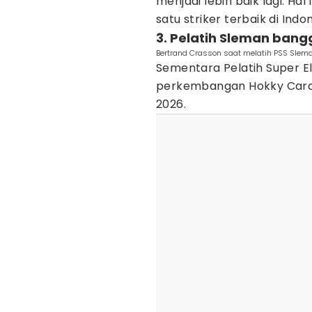
menjadi lebih baik lagi. Ha
satu striker terbaik di Ind
3. Pelatih Sleman ba
Bertrand Crasson saat melatih PSS Slem
Sementara Pelatih Super 
perkembangan Hokky Caraka 
2026.