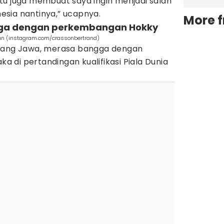
l itu juga membuat saya ingin menjadi salah
onesia nantinya,” ucapnya.
More 
ngga dengan perkembangan Hokky
an (instagram.com/crassonbertrand)
Elang Jawa, merasa bangga dengan
di pertandingan kualifikasi Piala Dunia