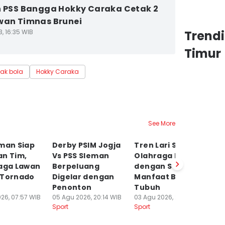
h PSS Bangga Hokky Caraka Cetak 2
wan Timnas Brunei
3, 16:35 WIB
Trend
Timur
ak bola
Hokky Caraka
See More
eman Siap
Derby PSIM Jogja
Tren Lari Santai,
La
an Tim,
Vs PSS Sleman
Olahraga Murah
Pe
Laga Lawan
Berpeluang
dengan Segudang
P
 Tornado
Digelar dengan
Manfaat Bagi
So
Penonton
Tubuh
P
26, 07:57 WIB
05 Agu 2026, 20:14 WIB
03 Agu 2026, 20:40 WIB
03
Sport
Sport
Sp