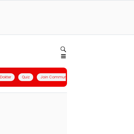
l Dokter
Quiz
Join Community