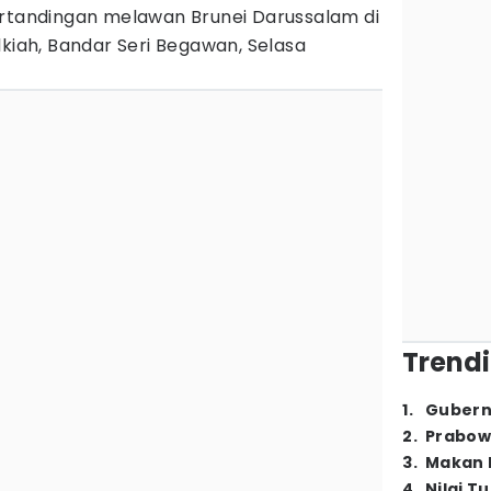
ertandingan melawan Brunei Darussalam di
lkiah, Bandar Seri Begawan, Selasa
Trendi
1
.
Gubern
2
.
Prabow
3
.
Makan B
4
.
Nilai T