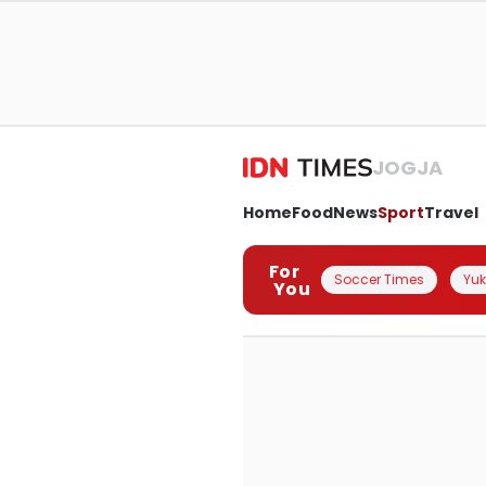
JOGJA
Home
Food
News
Sport
Travel
For
Soccer Times
Yuk 
You