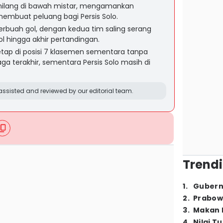
milang di bawah mistar, mengamankan
embuat peluang bagi Persis Solo.
berbuah gol, dengan kedua tim saling serang
 hingga akhir pertandingan.
etap di posisi 7 klasemen sementara tanpa
a terakhir, sementara Persis Solo masih di
ssisted and reviewed by our editorial team.
Trendi
1
.
Gubern
2
.
Prabow
3
.
Makan B
4
.
Nilai T