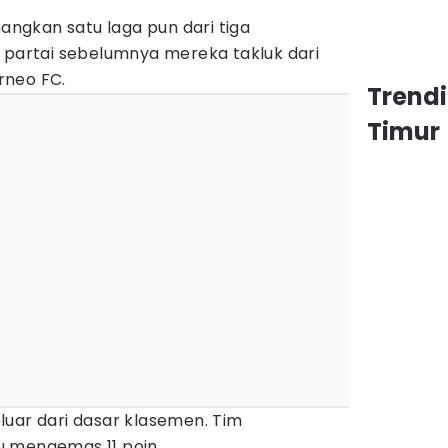
gkan satu laga pun dari tiga
a partai sebelumnya mereka takluk dari
rneo FC.
Trend
Timur
luar dari dasar klasemen. Tim
 mengemas 11 poin.