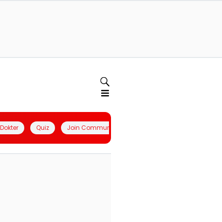
l Dokter
Quiz
Join Community