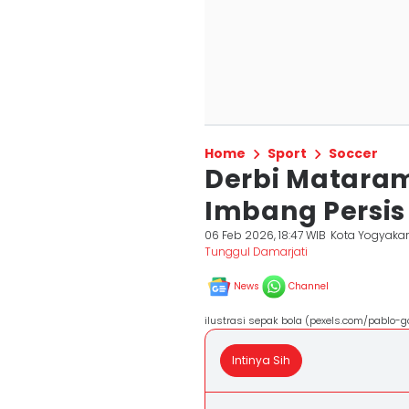
Home
Sport
Soccer
Derbi Mataram
Imbang Persis 
06 Feb 2026, 18:47 WIB
Kota Yogyakar
Tunggul Damarjati
News
Channel
ilustrasi sepak bola (pexels.com/pablo-
Intinya Sih