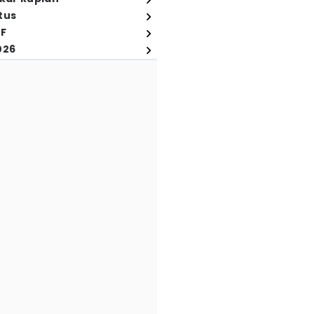
tus
FF
026