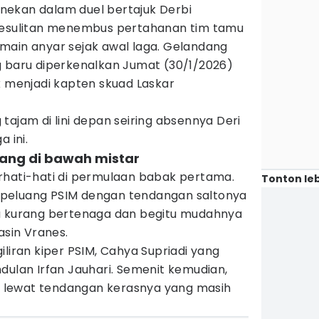
nekan dalam duel bertajuk Derbi
 kesulitan menembus pertahanan tim tamu
main anyar sejak awal laga. Gelandang
g baru diperkenalkan Jumat (30/1/2026)
k menjadi kapten skuad Laskar
tajam di lini depan seiring absennya Deri
 ini.
lang di bawah mistar
rhati-hati di permulaan babak pertama.
Tonton leb
peluang PSIM dengan tendangan saltonya
a kurang bertenaga dan begitu mudahnya
asin Vranes.
iliran kiper PSIM, Cahya Supriadi yang
an Irfan Jauhari. Semenit kemudian,
lewat tendangan kerasnya yang masih