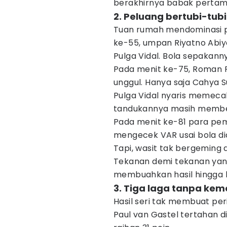
berakhirnya babak pertama
2. Peluang bertubi-tub
Tuan rumah mendominasi p
ke-55, umpan Riyatno Abiyos
Pulga Vidal. Bola sepakann
Pada menit ke-75, Roman 
unggul. Hanya saja Cahya S
Pulga Vidal nyaris memecah
tandukannya masih membe
Pada menit ke-81 para pe
mengecek VAR usai bola d
Tapi, wasit tak bergeming 
Tekanan demi tekanan yang
membuahkan hasil hingga 
3. Tiga laga tanpa ke
Hasil seri tak membuat pe
Paul van Gastel tertahan 