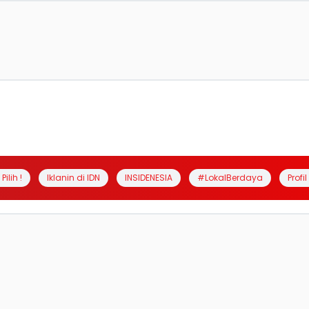
Pilih !
Iklanin di IDN
INSIDENESIA
#LokalBerdaya
Profi