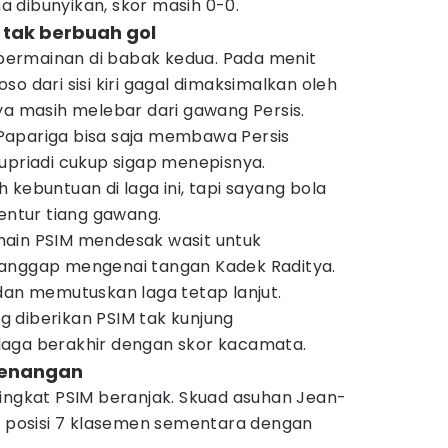
 dibunyikan, skor masih 0-0.
i tak berbuah gol
ermainan di babak kedua. Pada menit
o dari sisi kiri gagal dimaksimalkan oleh
ya masih melebar dari gawang Persis.
Papariga bisa saja membawa Persis
upriadi cukup sigap menepisnya.
 kebuntuan di laga ini, tapi sayang bola
ntur tiang gawang.
main PSIM mendesak wasit untuk
ianggap mengenai tangan Kadek Raditya.
dan memutuskan laga tetap lanjut.
 diberikan PSIM tak kunjung
laga berakhir dengan skor kacamata.
menangan
ringkat PSIM beranjak. Skuad asuhan Jean-
di posisi 7 klasemen sementara dengan