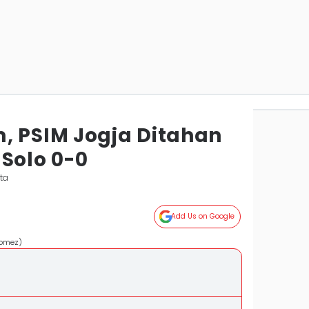
, PSIM Jogja Ditahan
Solo 0-0
ta
Add Us on Google
gomez)