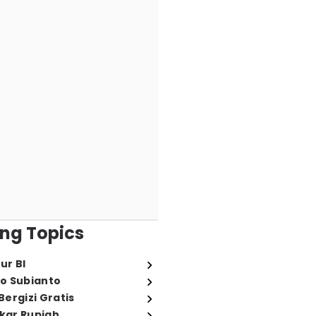
ng Topics
ur BI
o Subianto
ergizi Gratis
ukar Rupiah