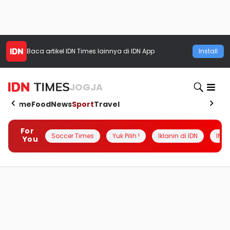
Baca artikel
IDN Times
lainnya di IDN App
Install
JOGJA
Home
Food
News
Sport
Travel
For
Soccer Times
Yuk Pilih !
Iklanin di IDN
INSI
You