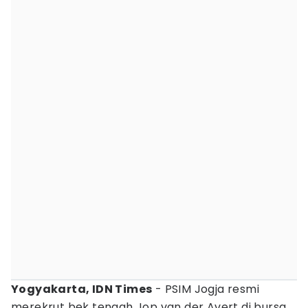
Yogyakarta, IDN Times
- PSIM Jogja resmi
merekrut bek tengah Jop van der Avert di bursa