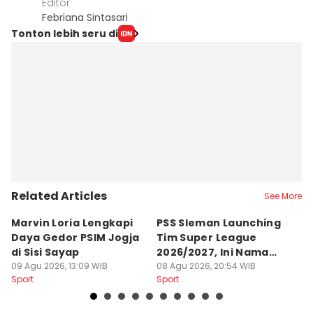
Editor
Febriana Sintasari
Tonton lebih seru di
Related Articles
See More
Marvin Loria Lengkapi
PSS Sleman Launching
P
Daya Gedor PSIM Jogja
Tim Super League
G
di Sisi Sayap
2026/2027, Ini Nama
B
09 Agu 2026, 13:09 WIB
Para Pemain
08 Agu 2026, 20:54 WIB
M
07
Sport
Sport
Sp