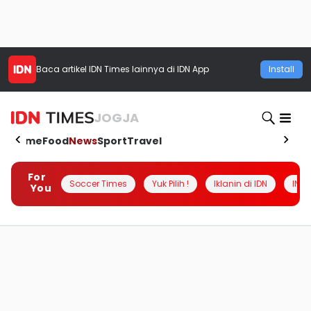
Baca artikel
IDN Times
lainnya di IDN App
Install
JOGJA
Home
Food
News
Sport
Travel
For
Soccer Times
Yuk Pilih !
Iklanin di IDN
INSI
You