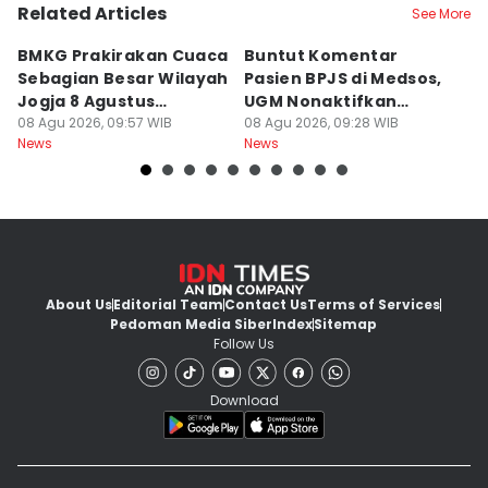
Related Articles
See More
BMKG Prakirakan Cuaca
Buntut Komentar
Sr
Sebagian Besar Wilayah
Pasien BPJS di Medsos,
Ti
Jogja 8 Agustus
UGM Nonaktifkan
P
Berawan
08 Agu 2026, 09:57 WIB
Dokter PPDS
08 Agu 2026, 09:28 WIB
J
08
News
News
Ne
About Us
Editorial Team
Contact Us
Terms of Services
Pedoman Media Siber
Index
Sitemap
Follow Us
Download