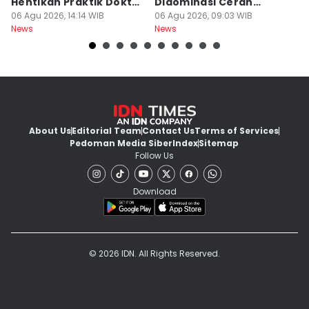
Hentikan Praktik Dokter
Didominasi Cerah
D
PPDS
06 Agu 2026, 14:14 WIB
Berawan
06 Agu 2026, 09:03 WIB
B
06
News
News
Ne
About Us
Editorial Team
Contact Us
Terms of Services
Pedoman Media Siber
Index
Sitemap
Follow Us
Download
© 2026 IDN. All Rights Reserved.