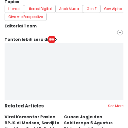
Topics
Literasi
Literasi Digital
Anak Muda
Gen Z
Gen Alpha
Give me Perspective
Editorial Team
Editor
Tonton lebih seru di
Paulus Risang
Editor
Ita Lismawati F Malau
Related Articles
See More
Viral Komentar Pasien
Cuaca Jogja dan
K
BPJS di Medsos, Sardjito
Sekitarnya 6 Agustus
S