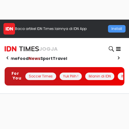
Baca artikel
IDN Times
lainnya di IDN App
Install
JOGJA
Home
Food
News
Sport
Travel
For
Soccer Times
Yuk Pilih !
Iklanin di IDN
INSI
You