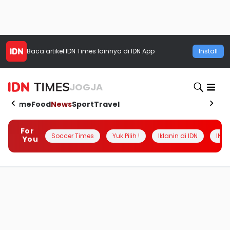
Baca artikel
IDN Times
lainnya di IDN App
Install
JOGJA
Home
Food
News
Sport
Travel
For
Soccer Times
Yuk Pilih !
Iklanin di IDN
INSI
You