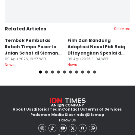
Related Articles
See More
Tembok Pembatas
Film Dan Bandung
P
Roboh Timpa Peserta
Adaptasi Novel Pidi Baiq
W
Jalan Sehat di Sleman,
Ditayangkan Spesial di
D
10 Orang Luka
09 Agu 2026, 16:27 WIB
Jogja
09 Agu 2026, 11:04 WIB
09
News
News
Ne
About Us
Editorial Team
Contact Us
Terms of Services
Pedoman Media Siber
Index
Sitemap
Follow Us