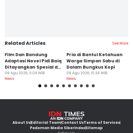
Related Articles
See More
Film Dan Bandung
Pria di Bantul Ketahuan
J
Adaptasi Novel Pidi Baiq
Warga Simpan Sabu di
P
Ditayangkan Spesial di
Dalam Bungkus Kopi
H
Jogja
09 Agu 2026, 11:04 WIB
09 Agu 2026, 10:34 WIB
I
09
News
News
Ne
About Us
Editorial Team
Contact Us
Terms of Services
Pedoman Media Siber
Index
Sitemap