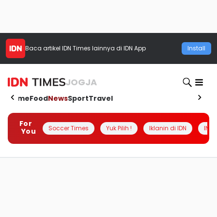
Baca artikel
IDN Times
lainnya di IDN App
Install
JOGJA
Home
Food
News
Sport
Travel
For
Soccer Times
Yuk Pilih !
Iklanin di IDN
INSI
You