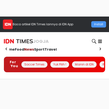
Baca artikel
IDN Times
lainnya di IDN App
Install
JOGJA
Home
Food
News
Sport
Travel
For
Soccer Times
Yuk Pilih !
Iklanin di IDN
INSI
You