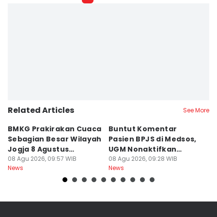
Related Articles
See More
BMKG Prakirakan Cuaca
Buntut Komentar
Sr
Sebagian Besar Wilayah
Pasien BPJS di Medsos,
Ti
Jogja 8 Agustus
UGM Nonaktifkan
P
Berawan
08 Agu 2026, 09:57 WIB
Dokter PPDS
08 Agu 2026, 09:28 WIB
J
08
News
News
Ne