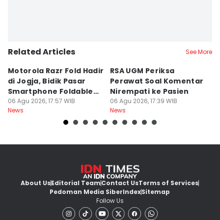
Related Articles
See More
Motorola Razr Fold Hadir
RSA UGM Periksa
A
di Jogja, Bidik Pasar
Perawat Soal Komentar
L
Smartphone Foldable
Nirempati ke Pasien
P
Premium
06 Agu 2026, 17:57 WIB
06 Agu 2026, 17:39 WIB
E
06
News
News
Ne
About Us
Editorial Team
Contact Us
Terms of Services
Pedoman Media Siber
Index
Sitemap
Follow Us