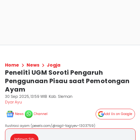
Home
News
Jogja
Peneliti UGM Soroti Pengaruh
Penggunaan Pisau saat Pemotongan
Ayam
30 Sep 2025, 13:59 WIB
Kab. Sleman
Dyar Ayu
News
Channel
Add Us on Google
Ilustrasi ayam (pexels.com/@ragil-tagiyev-1303759)
Intinya Sih