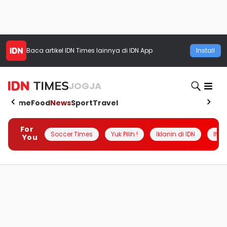
Baca artikel
IDN Times
lainnya di IDN App
Install
JOGJA
Home
Food
News
Sport
Travel
For
Soccer Times
Yuk Pilih !
Iklanin di IDN
INSI
You