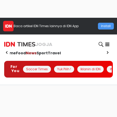
Baca artikel
IDN Times
lainnya di IDN App
Install
JOGJA
Home
Food
News
Sport
Travel
For
Soccer Times
Yuk Pilih !
Iklanin di IDN
INSI
You