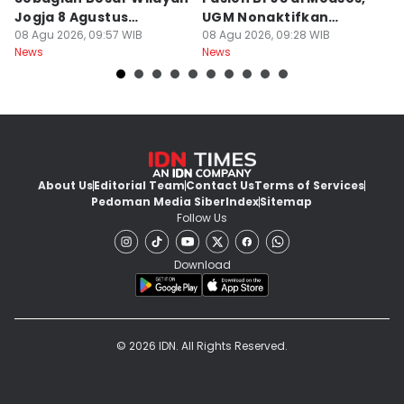
Jogja 8 Agustus
UGM Nonaktifkan
P
Berawan
08 Agu 2026, 09:57 WIB
Dokter PPDS
08 Agu 2026, 09:28 WIB
J
08
News
News
Ne
About Us
Editorial Team
Contact Us
Terms of Services
Pedoman Media Siber
Index
Sitemap
Follow Us
Download
© 2026 IDN. All Rights Reserved.