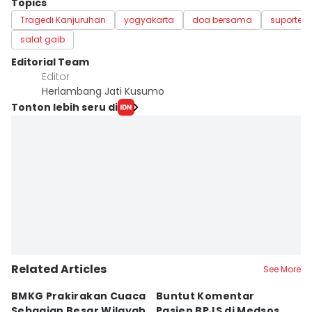
Topics
Tragedi Kanjuruhan
yogyakarta
doa bersama
suporter 
salat gaib
Editorial Team
Editor
Herlambang Jati Kusumo
Tonton lebih seru di
Related Articles
See More
BMKG Prakirakan Cuaca
Buntut Komentar
Sr
Sebagian Besar Wilayah
Pasien BPJS di Medsos,
Ti