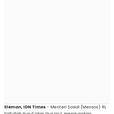
Sleman, IDN Times
- Menteri Sosial (Mensos) RI,
Saifullah Yusuf alias Gus Ipul, mengungkap