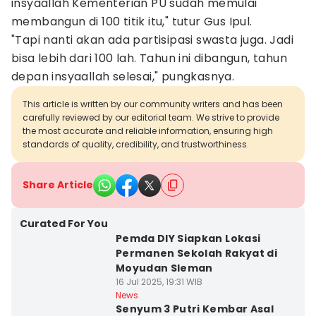
insyaallah Kementerian PU sudah memulai
membangun di 100 titik itu," tutur Gus Ipul.
"Tapi nanti akan ada partisipasi swasta juga. Jadi
bisa lebih dari 100 lah. Tahun ini dibangun, tahun
depan insyaallah selesai," pungkasnya.
This article is written by our community writers and has been
carefully reviewed by our editorial team. We strive to provide
the most accurate and reliable information, ensuring high
standards of quality, credibility, and trustworthiness.
Share Article
Curated For You
Pemda DIY Siapkan Lokasi
Permanen Sekolah Rakyat di
Moyudan Sleman
16 Jul 2025, 19:31 WIB
News
Senyum 3 Putri Kembar Asal