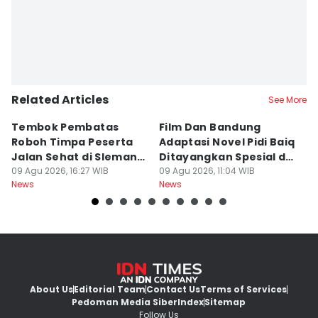
Related Articles
See More
Tembok Pembatas
Film Dan Bandung
P
Roboh Timpa Peserta
Adaptasi Novel Pidi Baiq
W
Jalan Sehat di Sleman,
Ditayangkan Spesial di
D
10 Orang Luka
09 Agu 2026, 16:27 WIB
Jogja
09 Agu 2026, 11:04 WIB
09
News
News
Ne
About Us
Editorial Team
Contact Us
Terms of Services
Pedoman Media Siber
Index
Sitemap
Follow Us