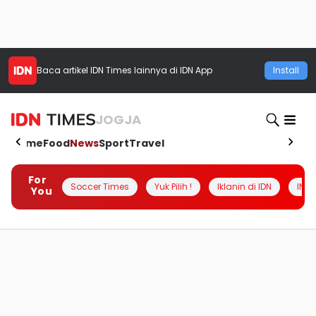
Baca artikel
IDN Times
lainnya di IDN App
Install
JOGJA
Home
Food
News
Sport
Travel
For
Soccer Times
Yuk Pilih !
Iklanin di IDN
INSI
You