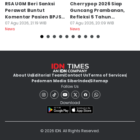
RSA UGM Beri Sanksi
Cherrypop 2026 Siap
K
Perawat Buntut
Guncang Prambanan,
K
Komentar Pasien BPJS
Refleksi 5 Tahun
B
di Medsos
07 Agu 2026, 21:19 WIB
Perjalanan
07 Agu 2026, 20:09 WIB
J
07
News
News
Ne
About Us
Editorial Team
Contact Us
Terms of Services
Pedoman Media Siber
Index
Sitemap
Follow Us
Download
© 2026 IDN. All Rights Reserved.