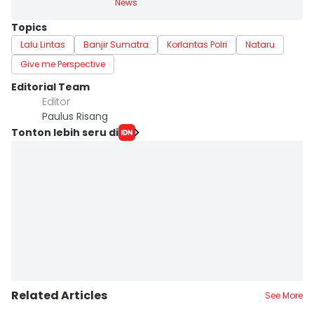
News
Topics
Lalu Lintas
Banjir Sumatra
Korlantas Polri
Nataru
Give me Perspective
Editorial Team
Editor
Paulus Risang
Tonton lebih seru di
Related Articles
See More