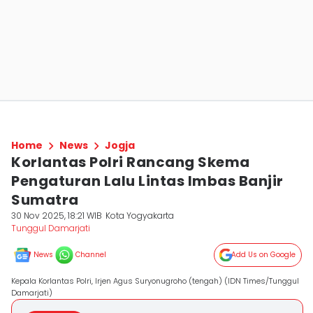
Home
News
Jogja
Korlantas Polri Rancang Skema
Pengaturan Lalu Lintas Imbas Banjir
Sumatra
30 Nov 2025, 18:21 WIB
Kota Yogyakarta
Tunggul Damarjati
News
Channel
Add Us on Google
Kepala Korlantas Polri, Irjen Agus Suryonugroho (tengah) (IDN Times/Tunggul
Damarjati)