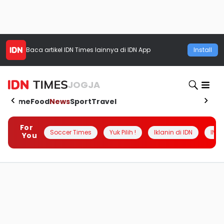
Baca artikel
IDN Times
lainnya di IDN App
Install
JOGJA
Home
Food
News
Sport
Travel
For
Soccer Times
Yuk Pilih !
Iklanin di IDN
INSI
You