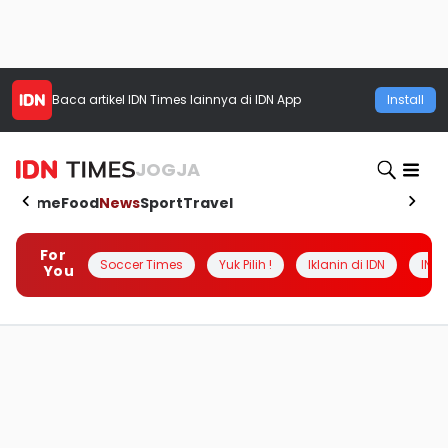
Baca artikel
IDN Times
lainnya di IDN App
Install
JOGJA
Home
Food
News
Sport
Travel
For
Soccer Times
Yuk Pilih !
Iklanin di IDN
INSI
You