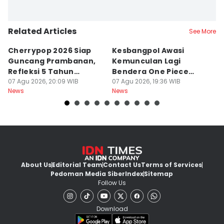
Related Articles
See More
Cherrypop 2026 Siap
Kesbangpol Awasi
I
Guncang Prambanan,
Kemunculan Lagi
K
Refleksi 5 Tahun
Bendera One Piece
R
Perjalanan
07 Agu 2026, 20:09 WIB
Jelang HUT RI
07 Agu 2026, 19:36 WIB
I
07
News
News
Ne
About Us
Editorial Team
Contact Us
Terms of Services
Pedoman Media Siber
Index
Sitemap
Follow Us
Download