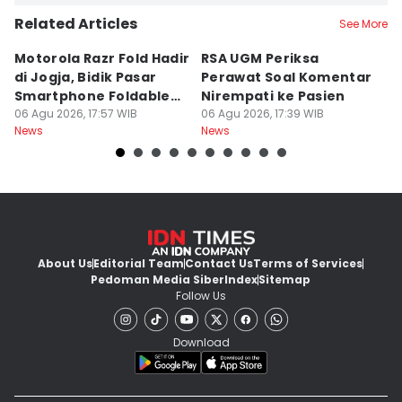
Related Articles
See More
Motorola Razr Fold Hadir
RSA UGM Periksa
A
di Jogja, Bidik Pasar
Perawat Soal Komentar
L
Smartphone Foldable
Nirempati ke Pasien
P
Premium
06 Agu 2026, 17:57 WIB
06 Agu 2026, 17:39 WIB
E
06
News
News
Ne
About Us
Editorial Team
Contact Us
Terms of Services
Pedoman Media Siber
Index
Sitemap
Follow Us
Download