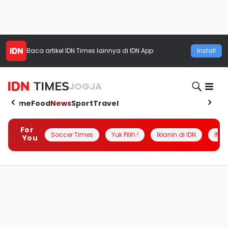
Baca artikel
IDN Times
lainnya di IDN App
Install
JOGJA
Home
Food
News
Sport
Travel
For
Soccer Times
Yuk Pilih !
Iklanin di IDN
INSI
You