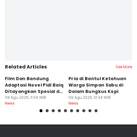
Related Articles
See More
Film Dan Bandung
Pria di Bantul Ketahuan
J
Adaptasi Novel Pidi Baiq
Warga Simpan Sabu di
P
Ditayangkan Spesial di
Dalam Bungkus Kopi
H
Jogja
09 Agu 2026, 11:04 WIB
09 Agu 2026, 10:34 WIB
I
09
News
News
Ne