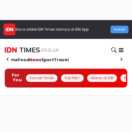
Baca artikel
IDN Times
lainnya di IDN App
Install
JOGJA
Home
Food
News
Sport
Travel
For
Soccer Times
Yuk Pilih !
Iklanin di IDN
INSI
You