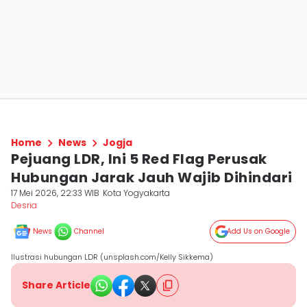
Home
News
Jogja
Pejuang LDR, Ini 5 Red Flag Perusak
Hubungan Jarak Jauh Wajib Dihindari
17 Mei 2026, 22:33 WIB
Kota Yogyakarta
Desria
News
Channel
Add Us on Google
Ilustrasi hubungan LDR (unsplash.com/Kelly Sikkema)
Share Article