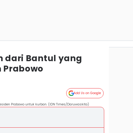
n dari Bantul yang
en Prabowo
Add Us on Google
Presiden Prabowo untuk kurban. (IDN Times/Daruwaskita)