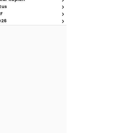
tus
FF
026