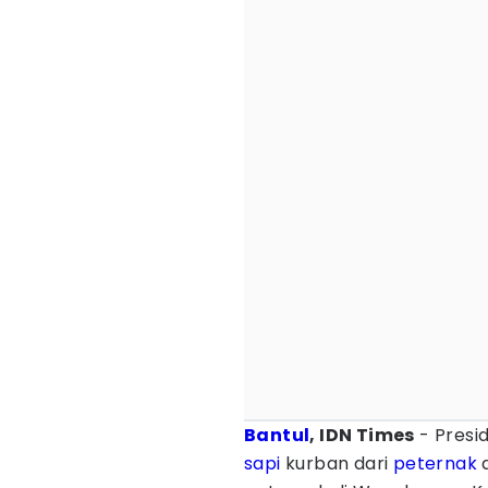
Bantul
, IDN Times
- Presi
sapi
kurban dari
peternak
d