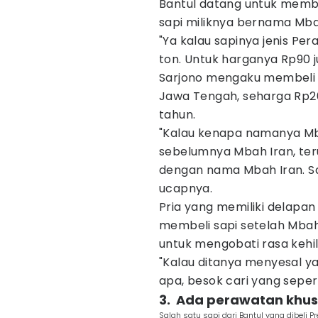
Bantul datang untuk memb
sapi miliknya bernama Mba
"Ya kalau sapinya jenis Pe
ton. Untuk harganya Rp90 ju
Sarjono mengaku membeli 
Jawa Tengah, seharga Rp26 j
tahun.
"Kalau kenapa namanya Mb
sebelumnya Mbah Iran, teru
dengan nama Mbah Iran. Sa
ucapnya.
Pria yang memiliki delapan
membeli sapi setelah Mbah I
untuk mengobati rasa kehi
"Kalau ditanya menyesal ya
apa, besok cari yang seperti 
3. ‎ Ada perawatan khu
Salah satu sapi dari Bantul yang dibeli 