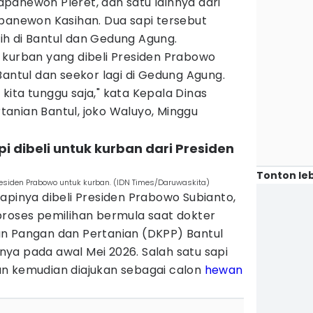
panewon Pleret, dan satu lainnya dari
apanewon Kasihan. Dua sapi tersebut
h di Bantul dan Gedung Agung.
 kurban yang dibeli Presiden Prabowo
Bantul dan seekor lagi di Gedung Agung.
ita tunggu saja," kata Kepala Dinas
anian Bantul, joko Waluyo, Minggu
pi dibeli untuk kurban dari Presiden
Tonton leb
Presiden Prabowo untuk kurban. (IDN Times/Daruwaskita)
apinya dibeli Presiden Prabowo Subianto,
proses pemilihan bermula saat dokter
n Pangan dan Pertanian (DKPP) Bantul
ya pada awal Mei 2026. Salah satu sapi
n kemudian diajukan sebagai calon
hewan