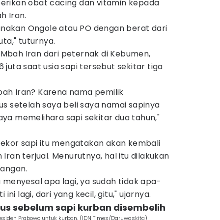
erikan obat cacing dan vitamin kepada
h Iran.
ranakan Ongole atau PO dengan berat dari
ta," tuturnya.
Mbah Iran dari peternak di Kebumen,
uta saat usia sapi tersebut sekitar tiga
ah Iran? Karena nama pemilik
s setelah saya beli saya namai sapinya
ya memelihara sapi sekitar dua tahun,"
 ekor sapi itu mengatakan akan kembali
ran terjual. Menurutnya, hal itu dilakukan
langan.
 menyesal apa lagi, ya sudah tidak apa-
ini lagi, dari yang kecil, gitu," ujarnya.
sus sebelum sapi kurban disembelih
Presiden Prabowo untuk kurban. (IDN Times/Daruwaskita)