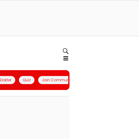
l Dokter
Quiz
Join Community