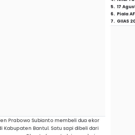
5
.
17 Agus
6
.
Piala A
7
.
GIIAS 2
den Prabowo Subianto membeli dua ekor
i Kabupaten Bantul. Satu sapi dibeli dari