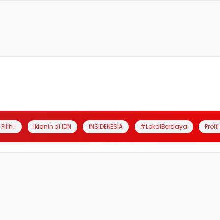
Pilih !
Iklanin di IDN
INSIDENESIA
#LokalBerdaya
Profi