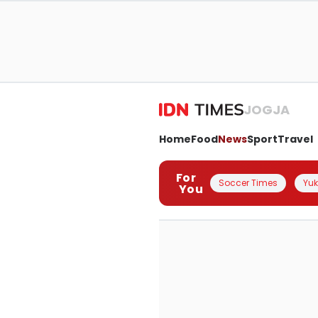
JOGJA
Home
Food
News
Sport
Travel
For
Soccer Times
Yuk 
You