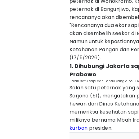
peternak di Wonokromo, Ka
peternak di Bangunjiwo, K
rencananya akan disembeli
"Rencananya dua ekor sapi
akan disembelih seekor di 
Namun untuk kepastiannya k
Ketahanan Pangan dan Pert
(17/5/2026).
1. ‎Dihubungi Jakarta sa
Prabowo
Salah satu sapi dari Bantul yang dibeli 
Salah satu peternak yang s
Sarjono (51), mengatakan 
hewan dari Dinas Ketahana
memeriksa kesehatan sapin
miliknya bernama Mbah Ira
kurban
presiden.