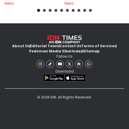
News
News
Ne
About Us
Editorial Team
Contact Us
Terms of Services
Pedoman Media Siber
Index
Sitemap
Follow Us
Download
© 2026 IDN. All Rights Reserved.