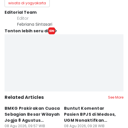
wisata di yogyakarta
Editorial Team
Editor
Febriana Sintasari
Tonton lebih seru di
Related Articles
See More
BMKG Prakirakan Cuaca
Buntut Komentar
Sr
Sebagian Besar Wilayah
Pasien BPJS di Medsos,
Ti
Jogja 8 Agustus
UGM Nonaktifkan
P
Berawan
08 Agu 2026, 09:57 WIB
Dokter PPDS
08 Agu 2026, 09:28 WIB
J
08