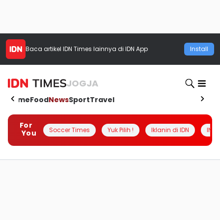
Baca artikel
IDN Times
lainnya di IDN App
Install
JOGJA
Home
Food
News
Sport
Travel
For
Soccer Times
Yuk Pilih !
Iklanin di IDN
INSI
You