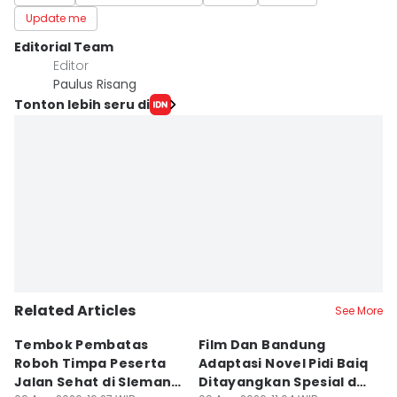
Update me
Editorial Team
Editor
Paulus Risang
Tonton lebih seru di
Related Articles
See More
Tembok Pembatas
Film Dan Bandung
P
Roboh Timpa Peserta
Adaptasi Novel Pidi Baiq
W
Jalan Sehat di Sleman,
Ditayangkan Spesial di
D