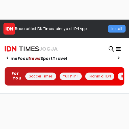
Baca artikel
IDN Times
lainnya di IDN App
Install
JOGJA
Home
Food
News
Sport
Travel
For
Soccer Times
Yuk Pilih !
Iklanin di IDN
INSI
You