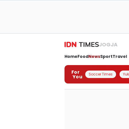
JOGJA
Home
Food
News
Sport
Travel
For
Soccer Times
Yuk 
You