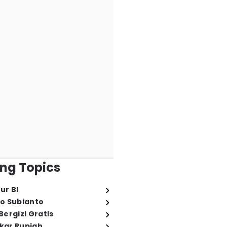
ng Topics
ur BI
o Subianto
ergizi Gratis
ukar Rupiah