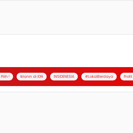
Pilih !
Iklanin di IDN
INSIDENESIA
#LokalBerdaya
Profi