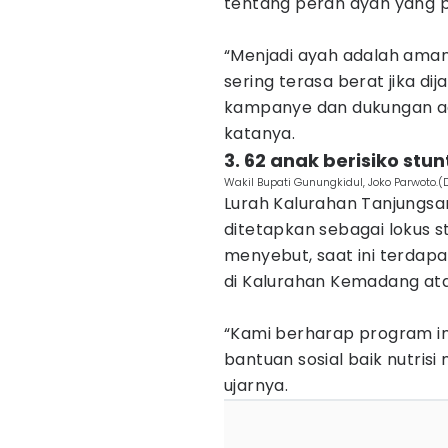
tentang peran ayah yang p
‎“Menjadi ayah adalah ama
sering terasa berat jika dija
kampanye dan dukungan aga
katanya.
‎3. 62 anak berisiko st
Wakil Bupati Gunungkidul, Joko Parwoto.
Lurah Kalurahan Tanjungsa
ditetapkan sebagai lokus 
menyebut, saat ini terdapat
di Kalurahan Kemadang ata
‎“Kami berharap program i
bantuan sosial baik nutrisi
ujarnya.