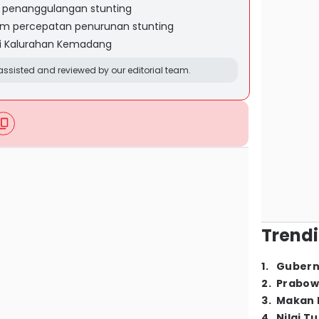
 penanggulangan stunting
am percepatan penurunan stunting
 di Kalurahan Kemadang
ssisted and reviewed by our editorial team.
Trendi
1
.
Gubern
2
.
Prabow
3
.
Makan B
4
.
Nilai T