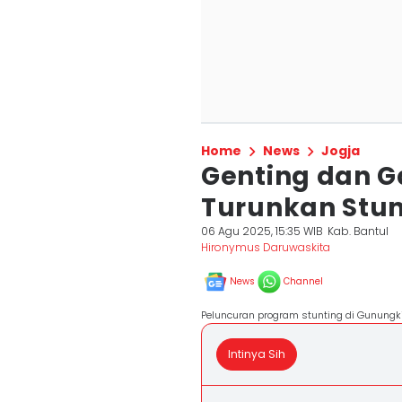
Home
News
Jogja
Genting dan Ga
Turunkan Stun
06 Agu 2025, 15:35 WIB
Kab. Bantul
Hironymus Daruwaskita
News
Channel
Peluncuran program stunting di Gunungk
Intinya Sih