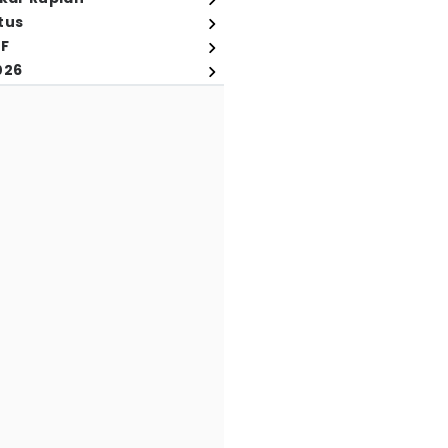
tus
FF
026