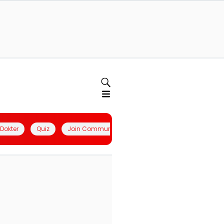
l Dokter
Quiz
Join Community