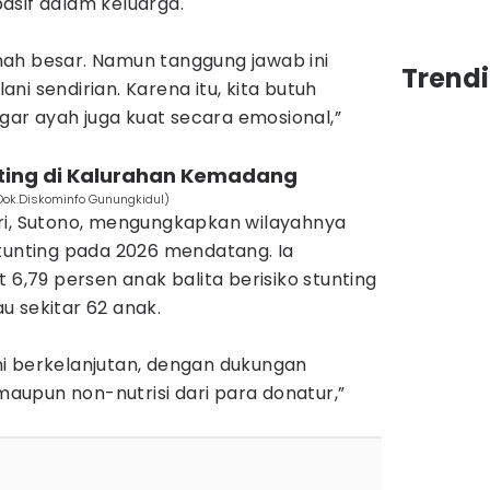
asif dalam keluarga.
nah besar. Namun tanggung jawab ini
Trend
lani sendirian. Karena itu, kita butuh
r ayah juga kuat secara emosional,”
unting di Kalurahan Kemadang
(Dok.Diskominfo Gunungkidul)
ri, Sutono, mengungkapkan wilayahnya
stunting pada 2026 mendatang. Ia
 6,79 persen anak balita berisiko stunting
u sekitar 62 anak.
ni berkelanjutan, dengan dukungan
 maupun non-nutrisi dari para donatur,”