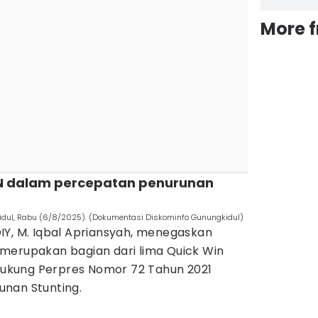
More 
BN dalam percepatan penurunan
idul, Rabu (6/8/2025). (Dokumentasi Diskominfo Gunungkidul)
IY, M. Iqbal Apriansyah, menegaskan
merupakan bagian dari lima Quick Win
kung Perpres Nomor 72 Tahun 2021
nan Stunting.