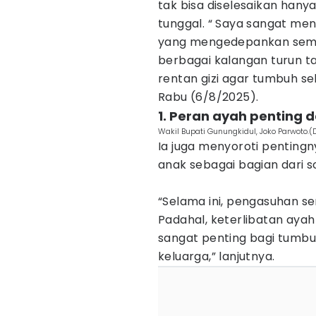
tak bisa diselesaikan han
tunggal. ‎“ Saya sangat m
yang mengedepankan seman
berbagai kalangan turun 
rentan gizi agar tumbuh seh
Rabu (6/8/2025).
1. Peran ayah penting 
Wakil Bupati Gunungkidul, Joko Parwoto.
‎Ia juga menyoroti pentin
anak sebagai bagian dari so
‎“Selama ini, pengasuhan s
Padahal, keterlibatan ayah 
sangat penting bagi tumb
keluarga,” lanjutnya.