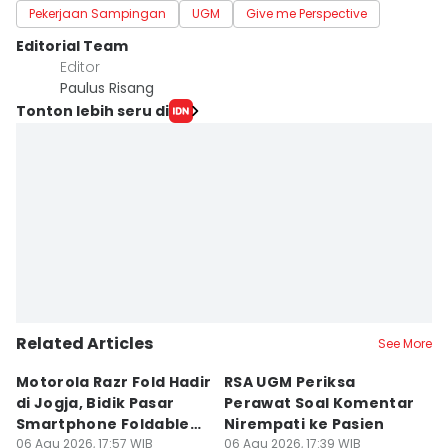
Pekerjaan Sampingan
UGM
Give me Perspective
Editorial Team
Editor
Paulus Risang
Tonton lebih seru di
Related Articles
See More
Motorola Razr Fold Hadir
RSA UGM Periksa
A
di Jogja, Bidik Pasar
Perawat Soal Komentar
L
Smartphone Foldable
Nirempati ke Pasien
P
Premium
06 Agu 2026, 17:57 WIB
06 Agu 2026, 17:39 WIB
E
06