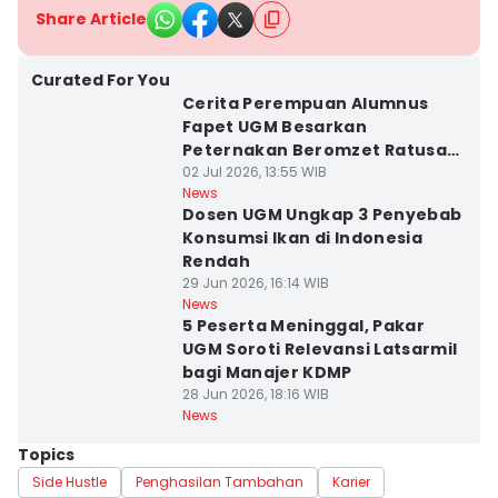
Share Article
Curated For You
Cerita Perempuan Alumnus
Fapet UGM Besarkan
Peternakan Beromzet Ratusan
Juta
02 Jul 2026, 13:55 WIB
News
Dosen UGM Ungkap 3 Penyebab
Konsumsi Ikan di Indonesia
Rendah
29 Jun 2026, 16:14 WIB
News
5 Peserta Meninggal, Pakar
UGM Soroti Relevansi Latsarmil
bagi Manajer KDMP
28 Jun 2026, 18:16 WIB
News
Topics
Side Hustle
Penghasilan Tambahan
Karier