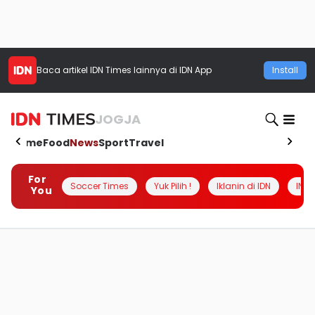
Baca artikel
IDN Times
lainnya di IDN App
Install
JOGJA
Home
Food
News
Sport
Travel
For
Soccer Times
Yuk Pilih !
Iklanin di IDN
INSI
You