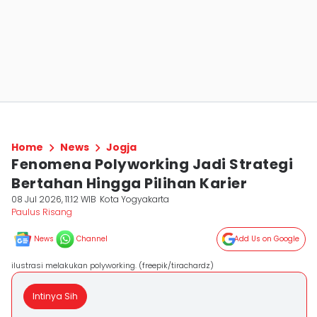
Home
News
Jogja
Fenomena Polyworking Jadi Strategi
Bertahan Hingga Pilihan Karier
08 Jul 2026, 11:12 WIB
Kota Yogyakarta
Paulus Risang
News
Channel
Add Us on Google
ilustrasi melakukan polyworking. (freepik/tirachardz)
Intinya Sih