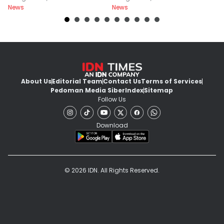
News
News
Ne
About Us
Editorial Team
Contact Us
Terms of Services
Pedoman Media Siber
Index
Sitemap
Follow Us
Download
© 2026 IDN. All Rights Reserved.