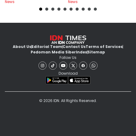
News
News
Ne
About Us
Editorial Team
Contact Us
Terms of Services
Pedoman Media Siber
Index
Sitemap
Follow Us
Download
© 2026 IDN. All Rights Reserved.