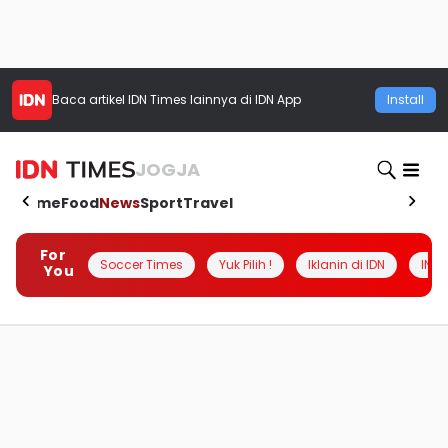
Baca artikel
IDN Times
lainnya di IDN App
Install
JOGJA
Home
Food
News
Sport
Travel
For
Soccer Times
Yuk Pilih !
Iklanin di IDN
INSI
You