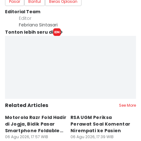
Pasar
Bantul
Beras Oplosan
Editorial Team
Editor
Febriana Sintasari
Tonton lebih seru di
Related Articles
See More
Motorola Razr Fold Hadir
RSA UGM Periksa
A
di Jogja, Bidik Pasar
Perawat Soal Komentar
L
Smartphone Foldable
Nirempati ke Pasien
P
Premium
06 Agu 2026, 17:57 WIB
06 Agu 2026, 17:39 WIB
E
06