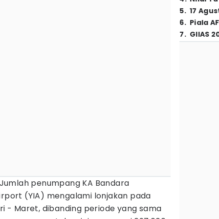
5
.
17 Agus
6
.
Piala A
7
.
GIIAS 2
Jumlah penumpang KA Bandara
irport (YIA) mengalami lonjakan pada
ari - Maret, dibanding periode yang sama