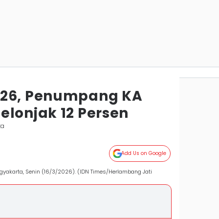
026, Penumpang KA
elonjak 12 Persen
ta
Add Us on Google
gyakarta, Senin (16/3/2026). (IDN Times/Herlambang Jati