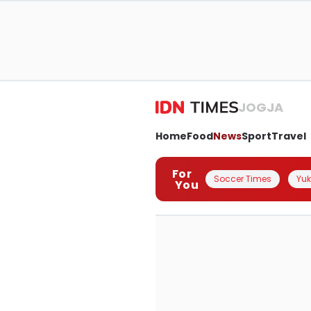
JOGJA
Home
Food
News
Sport
Travel
For
Soccer Times
Yuk 
You