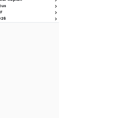
tus
FF
026