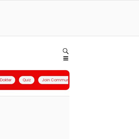
l Dokter
Quiz
Join Community