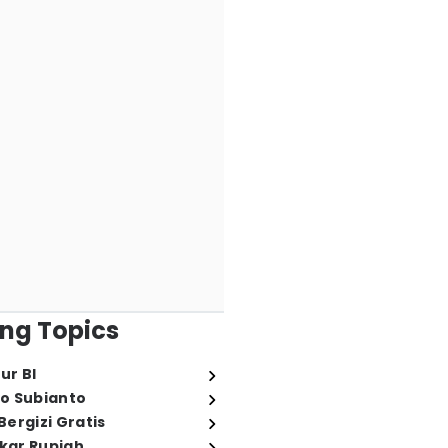
ng Topics
ur BI
o Subianto
ergizi Gratis
ukar Rupiah