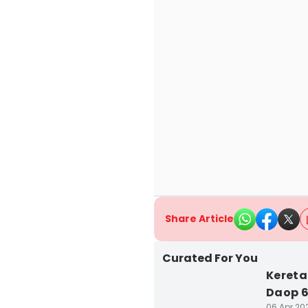
Share Article
Curated For You
Kereta
Daop 6
06 Apr 202