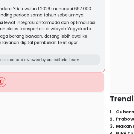
ara YIA triwulan I 2026 mencapai 697.000
dibanding periode sama tahun sebelumnya.
si lewat integrasi antarmoda dan optimalisasi
 akses transportasi di wilayah Yogyakarta.
ga barang bawaan, datang lebih awal ke
layanan digital pembelian tiket agar
ssisted and reviewed by our editorial team.
Trendi
1
.
Gubern
2
.
Prabow
3
.
Makan B
4
.
Nilai T