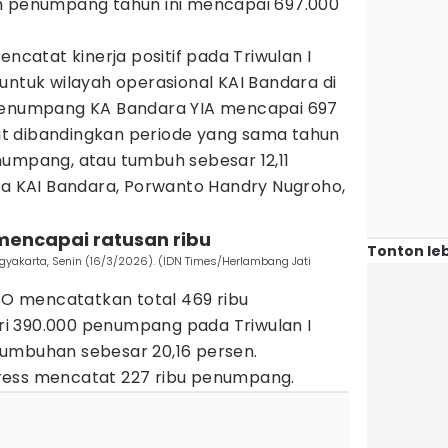
h penumpang tahun ini mencapai 697.000
encatat kinerja positif pada Triwulan I
untuk wilayah operasional KAI Bandara di
 penumpang KA Bandara YIA mencapai 697
t dibandingkan periode yang sama tahun
numpang, atau tumbuh sebesar 12,11
ama KAI Bandara, Porwanto Handry Nugroho,
encapai ratusan ribu
Tonton leb
gyakarta, Senin (16/3/2026). (IDN Times/Herlambang Jati
PSO mencatatkan total 469 ribu
i 390.000 penumpang pada Triwulan I
umbuhan sebesar 20,16 persen.
ress mencatat 227 ribu penumpang.