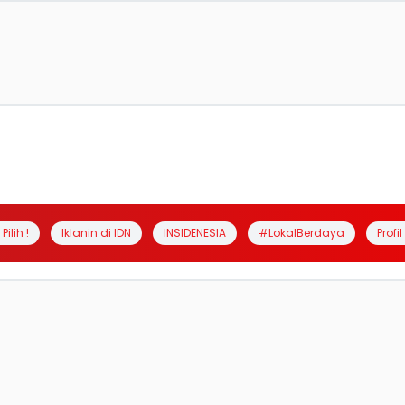
Pilih !
Iklanin di IDN
INSIDENESIA
#LokalBerdaya
Profi