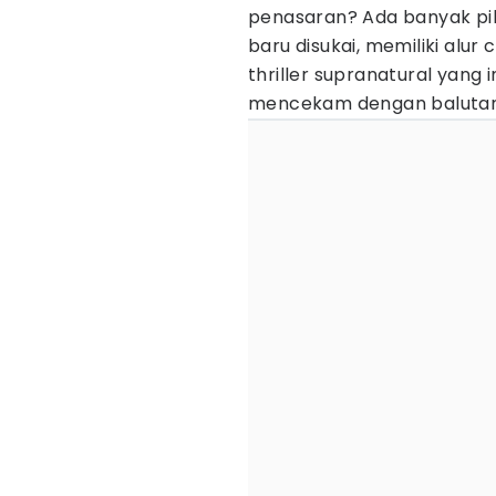
penasaran? Ada banyak pi
baru disukai, memiliki alu
thriller supranatural yan
mencekam dengan balutan 