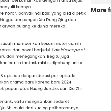
puan berkomunikasi dengan hantu sejak
menyulitkannya.
More 
 horor, banyak hal baik yang bisa dipetik
, hingga perjuangan Xia Dong Qing dan
 arwah pulang ke dunia mereka.
m
sudah memberikan kesan misterius, nih.
ptasi dari novel berjudul
Kaleidoscope of
seru dan menegangkan. Begitu juga
 cerita fantasi, mistis, digabung unsur
 episode dengan durasi per episode
akan drama baru karena baru 2024.
k papan atas Huang Jun Jie, dan Xia Zhi
enarik, yaitu mengisahkan sederet
Qiu Shi mulai dari kucing peliharaannya