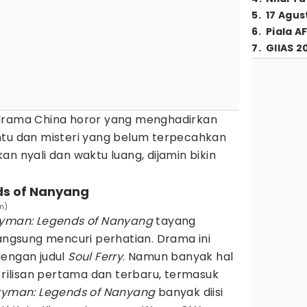
5
.
17 Agus
6
.
Piala A
7
.
GIIAS 2
 drama China horor yang menghadirkan
ntu dan misteri yang belum terpecahkan
n nyali dan waktu luang, dijamin bikin
ds of Nanyang
m)
ryman:
Legends of Nanyang
tayang
langsung mencuri perhatian. Drama ini
dengan judul
Soul Ferry
. Namun banyak hal
ilisan pertama dan terbaru, termasuk
ryman: Legends of Nanyang
banyak diisi