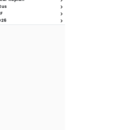
tus
FF
026