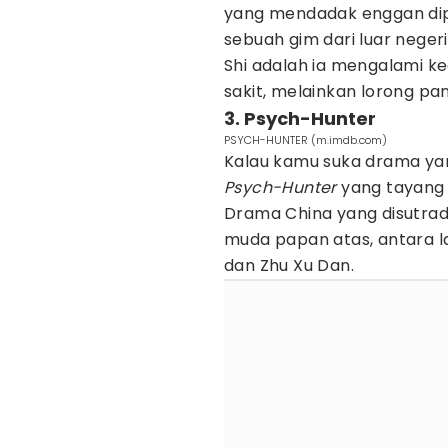
yang mendadak enggan dip
sebuah gim dari luar negeri
Shi adalah ia mengalami k
sakit, melainkan lorong pa
3. Psych-Hunter
PSYCH-HUNTER (m.imdb.com)
Kalau kamu suka drama ya
Psych-Hunter
yang tayang 
Drama China yang disutradar
muda papan atas, antara la
dan Zhu Xu Dan.