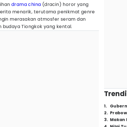
lihan
drama china
(dracin) horor yang
r cerita menarik, terutama penikmat genre
g ingin merasakan atmosfer seram dan
budaya Tiongkok yang kental.
Trendi
1
.
Gubern
2
.
Prabow
3
.
Makan B
4
.
Nilai T