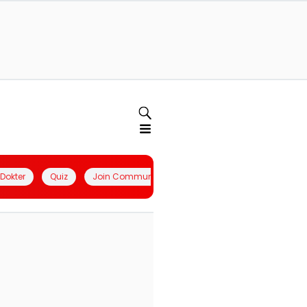
l Dokter
Quiz
Join Community