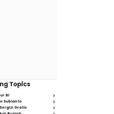
ng Topics
ur BI
o Subianto
ergizi Gratis
ukar Rupiah