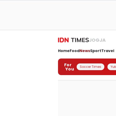
JOGJA
Home
Food
News
Sport
Travel
For
Soccer Times
Yuk 
You