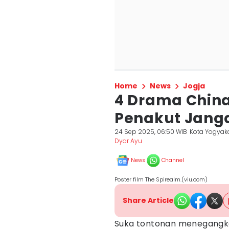
Home
News
Jogja
4 Drama China
Penakut Jang
24 Sep 2025, 06:50 WIB
Kota Yogyak
Dyar Ayu
News
Channel
Poster film The Spirealm.(viu.com)
Share Article
Suka tontonan menegangkan