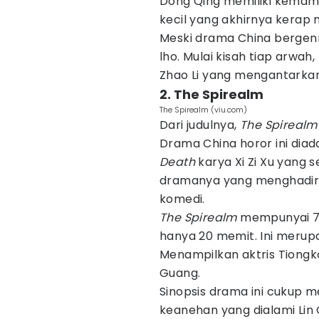
Dong Qing memiliki kemam
kecil yang akhirnya kerap 
Meski drama China bergenre
lho. Mulai kisah tiap arwah
Zhao Li yang mengantarkan
2. The Spirealm
The Spirealm (viu.com)
Dari judulnya,
The Spireal
Drama China horor ini diada
Death
karya Xi Zi Xu yang 
dramanya yang menghadirkan
komedi.
The Spirealm
mempunyai 78
hanya 20 memit. Ini merup
Menampilkan aktris Tiongko
Guang.
Sinopsis drama ini cukup m
keanehan yang dialami Lin 