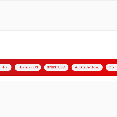
Pilih !
Iklanin di IDN
INSIDENESIA
#LokalBerdaya
Profi