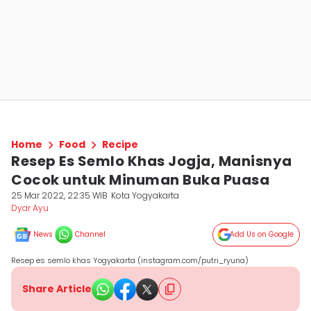
Home
Food
Recipe
Resep Es Semlo Khas Jogja, Manisnya
Cocok untuk Minuman Buka Puasa
25 Mar 2022, 22:35 WIB
Kota Yogyakarta
Dyar Ayu
News
Channel
Add Us on Google
Resep es semlo khas Yogyakarta (instagram.com/putri_ryuna)
Share Article