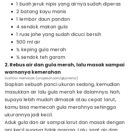
1 buah jeruk nipis yang airnya sudah diperas
2 batang kayu manis
1 lembar daun pandan
4 sendok makan gula
1 ruas jahe yang sudah dicuci bersih
500 ml air
½ keping gula merah
½ sendok teh garam
2. Rebus air dan gula merah, lalu masak sampai
warnanya kemerahan
ilustrasi memasak (unsplash.com/@jsnbrsc)
Siapkan sebuah panci ukuran sedang, kemudian
masukkan air lalu gula merah ke dalamnya. Nah,
supaya lebih mudah dimasak atau cepat larut,
kamu bisa memecah gula merahnya sehingga
ukurannya jadi kecil.
Aduk gula dan air sampai larut dan masak dengan
api kecil supaya tidak gosong. Lalu, saat air dan