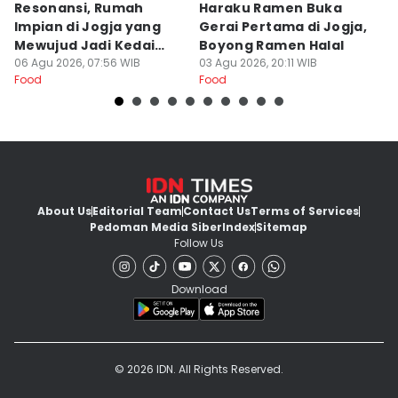
Resonansi, Rumah
Haraku Ramen Buka
6
Impian di Jogja yang
Gerai Pertama di Jogja,
A
Mewujud Jadi Kedai
Boyong Ramen Halal
B
Ramen dan Burger
06 Agu 2026, 07:56 WIB
03 Agu 2026, 20:11 WIB
31
Food
Food
Fo
About Us
Editorial Team
Contact Us
Terms of Services
Pedoman Media Siber
Index
Sitemap
Follow Us
Download
© 2026 IDN. All Rights Reserved.