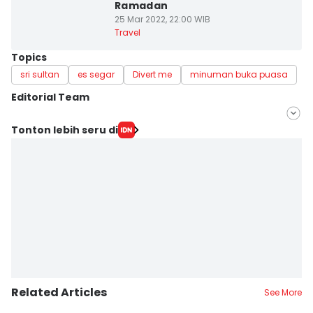
Ramadan
25 Mar 2022, 22:00 WIB
Travel
Topics
sri sultan
es segar
Divert me
minuman buka puasa
Editorial Team
Editor
Tonton lebih seru di
Febriana Sintasari
Editor
Dyar Ayu
Related Articles
See More