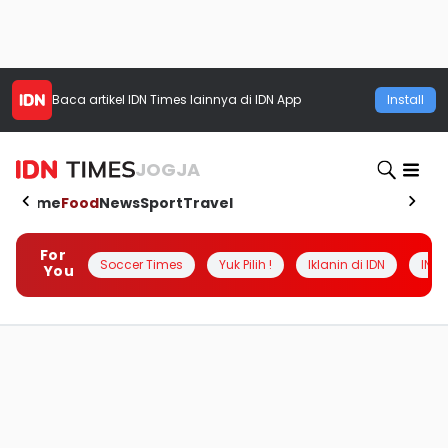
Baca artikel
IDN Times
lainnya di IDN App
Install
JOGJA
Home
Food
News
Sport
Travel
For
Soccer Times
Yuk Pilih !
Iklanin di IDN
INSI
You