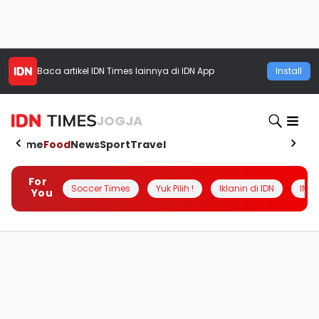
Baca artikel
IDN Times
lainnya di IDN App
Install
JOGJA
Home
Food
News
Sport
Travel
For
Soccer Times
Yuk Pilih !
Iklanin di IDN
INSI
You