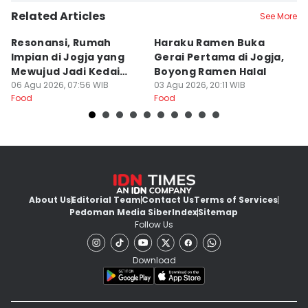
Related Articles
See More
Resonansi, Rumah
Haraku Ramen Buka
6
Impian di Jogja yang
Gerai Pertama di Jogja,
A
Mewujud Jadi Kedai
Boyong Ramen Halal
B
Ramen dan Burger
06 Agu 2026, 07:56 WIB
03 Agu 2026, 20:11 WIB
31
Food
Food
Fo
About Us
Editorial Team
Contact Us
Terms of Services
Pedoman Media Siber
Index
Sitemap
Follow Us
Download