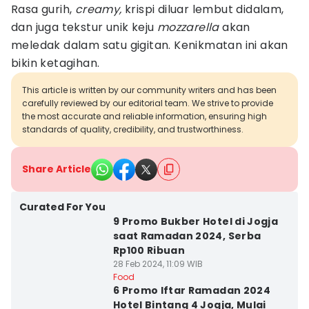
Rasa gurih,
creamy,
krispi diluar lembut didalam,
dan juga tekstur unik keju
mozzarella
akan
meledak dalam satu gigitan. Kenikmatan ini akan
bikin ketagihan.
This article is written by our community writers and has been
carefully reviewed by our editorial team. We strive to provide
the most accurate and reliable information, ensuring high
standards of quality, credibility, and trustworthiness.
Share Article
Curated For You
9 Promo Bukber Hotel di Jogja
saat Ramadan 2024, Serba
Rp100 Ribuan
28 Feb 2024, 11:09 WIB
Food
6 Promo Iftar Ramadan 2024
Hotel Bintang 4 Jogja, Mulai