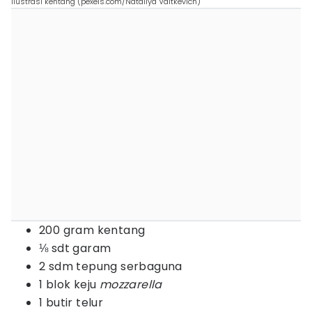
ilustrasi kentang (pexels.com/Nataliya Vaitkevich)
200 gram kentang
⅛ sdt garam
2 sdm tepung serbaguna
1 blok keju
mozzarella
1 butir telur