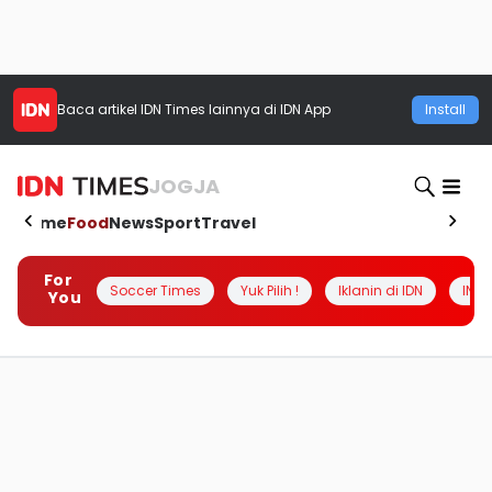
Baca artikel
IDN Times
lainnya di IDN App
Install
JOGJA
Home
Food
News
Sport
Travel
For
Soccer Times
Yuk Pilih !
Iklanin di IDN
INSI
You