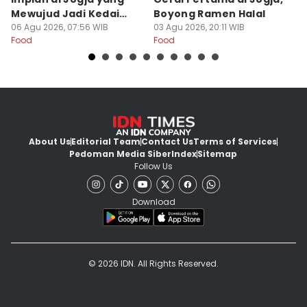
Mewujud Jadi Kedai
Boyong Ramen Halal
B
Ramen dan Burger
06 Agu 2026, 07:56 WIB
03 Agu 2026, 20:11 WIB
31
Food
Food
Fo
About Us
Editorial Team
Contact Us
Terms of Services
Pedoman Media Siber
Index
Sitemap
Follow Us
Download
© 2026 IDN. All Rights Reserved.