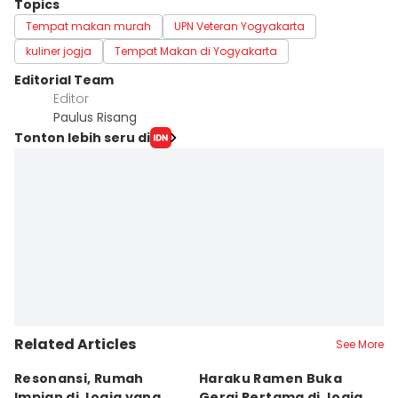
Topics
Tempat makan murah
UPN Veteran Yogyakarta
kuliner jogja
Tempat Makan di Yogyakarta
Editorial Team
Editor
Paulus Risang
Tonton lebih seru di
Related Articles
See More
Resonansi, Rumah
Haraku Ramen Buka
6
Impian di Jogja yang
Gerai Pertama di Jogja,
A