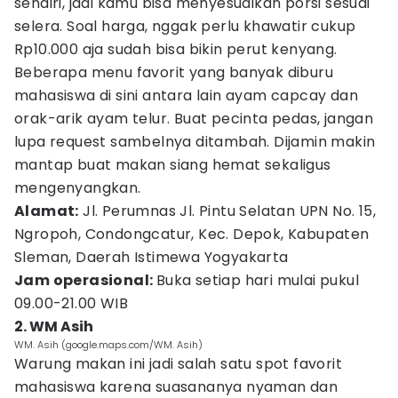
sendiri, jadi kamu bisa menyesuaikan porsi sesuai
selera. Soal harga, nggak perlu khawatir cukup
Rp10.000 aja sudah bisa bikin perut kenyang.
Beberapa menu favorit yang banyak diburu
mahasiswa di sini antara lain ayam capcay dan
orak-arik ayam telur. Buat pecinta pedas, jangan
lupa request sambelnya ditambah. Dijamin makin
mantap buat makan siang hemat sekaligus
mengenyangkan.
Alamat:
Jl. Perumnas Jl. Pintu Selatan UPN No. 15,
Ngropoh, Condongcatur, Kec. Depok, Kabupaten
Sleman, Daerah Istimewa Yogyakarta
Jam operasional:
Buka setiap hari mulai pukul
09.00-21.00 WIB
2. WM Asih
WM. Asih (google.maps.com/WM. Asih)
Warung makan ini jadi salah satu spot favorit
mahasiswa karena suasananya nyaman dan