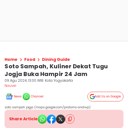
Home
Food
Dining Guide
Soto Sampah, Kuliner Dekat Tugu
Jogja Buka Hampir 24 Jam
09 Agu 2024, 13:00 WIB
Kota Yogyakarta
Nauvel
News
Channel
Add Us on Google
soto sampah jogja (maps.google.com/pratomo andiwp)
Share Article