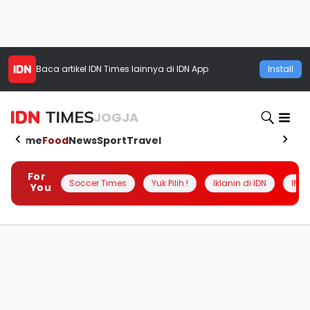
Baca artikel
IDN Times
lainnya di IDN App
Install
JOGJA
Home
Food
News
Sport
Travel
For
Soccer Times
Yuk Pilih !
Iklanin di IDN
INSI
You