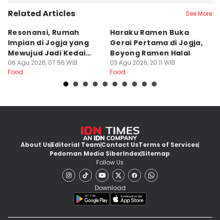
Related Articles
See More
Resonansi, Rumah
Haraku Ramen Buka
6
Impian di Jogja yang
Gerai Pertama di Jogja,
A
Mewujud Jadi Kedai
Boyong Ramen Halal
B
Ramen dan Burger
06 Agu 2026, 07:56 WIB
03 Agu 2026, 20:11 WIB
31
Food
Food
Fo
About Us
Editorial Team
Contact Us
Terms of Services
Pedoman Media Siber
Index
Sitemap
Follow Us
Download