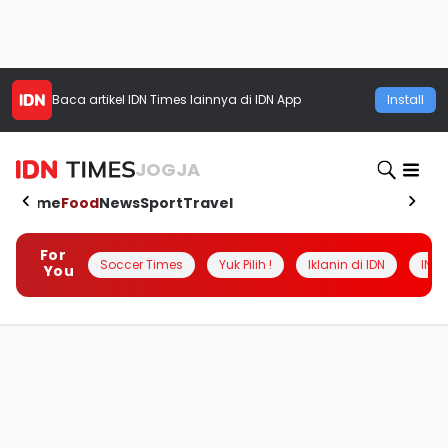
Baca artikel
IDN Times
lainnya di IDN App
Install
JOGJA
Home
Food
News
Sport
Travel
For
Soccer Times
Yuk Pilih !
Iklanin di IDN
INSI
You