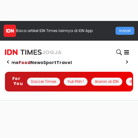
Baca artikel
IDN Times
lainnya di IDN App
Install
JOGJA
Home
Food
News
Sport
Travel
For
Soccer Times
Yuk Pilih !
Iklanin di IDN
INSI
You