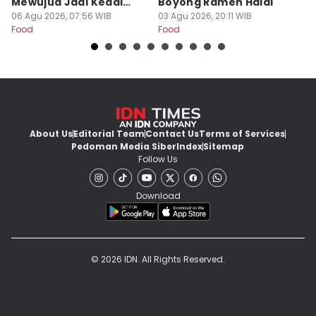
Mewujud Jadi Kedai
Boyong Ramen Halal
B
Ramen dan Burger
06 Agu 2026, 07:56 WIB
03 Agu 2026, 20:11 WIB
31
Food
Food
Fo
About Us
Editorial Team
Contact Us
Terms of Services
Pedoman Media Siber
Index
Sitemap
Follow Us
Download
© 2026 IDN. All Rights Reserved.