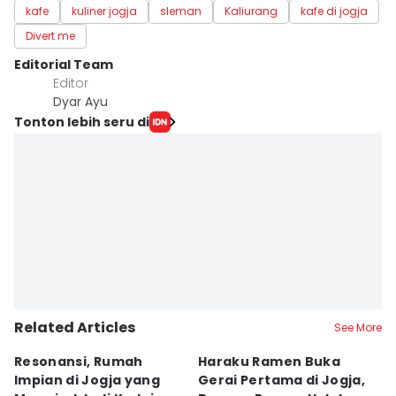
kafe
kuliner jogja
sleman
Kaliurang
kafe di jogja
Divert me
Editorial Team
Editor
Dyar Ayu
Tonton lebih seru di
Related Articles
See More
Resonansi, Rumah
Haraku Ramen Buka
6
Impian di Jogja yang
Gerai Pertama di Jogja,
A