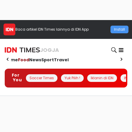
Baca artikel
IDN Times
lainnya di IDN App
Install
JOGJA
Home
Food
News
Sport
Travel
For
Soccer Times
Yuk Pilih !
Iklanin di IDN
INSI
You