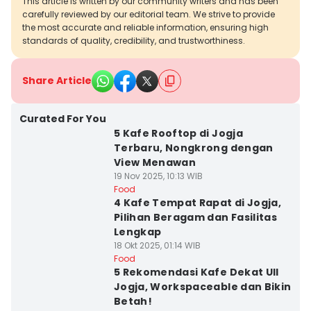
This article is written by our community writers and has been
carefully reviewed by our editorial team. We strive to provide
the most accurate and reliable information, ensuring high
standards of quality, credibility, and trustworthiness.
Share Article
Curated For You
5 Kafe Rooftop di Jogja
Terbaru, Nongkrong dengan
View Menawan
19 Nov 2025, 10:13 WIB
Food
4 Kafe Tempat Rapat di Jogja,
Pilihan Beragam dan Fasilitas
Lengkap
18 Okt 2025, 01:14 WIB
Food
5 Rekomendasi Kafe Dekat UII
Jogja, Workspaceable dan Bikin
Betah!