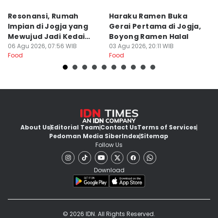
Resonansi, Rumah
Haraku Ramen Buka
6
Impian di Jogja yang
Gerai Pertama di Jogja,
A
Mewujud Jadi Kedai
Boyong Ramen Halal
B
Ramen dan Burger
06 Agu 2026, 07:56 WIB
03 Agu 2026, 20:11 WIB
31
Food
Food
Fo
About Us
Editorial Team
Contact Us
Terms of Services
Pedoman Media Siber
Index
Sitemap
Follow Us
Download
© 2026 IDN. All Rights Reserved.