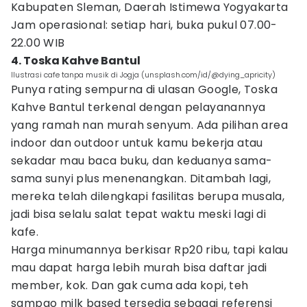
Kabupaten Sleman, Daerah Istimewa Yogyakarta
Jam operasional: setiap hari, buka pukul 07.00-
22.00 WIB
4. Toska Kahve Bantul
Ilustrasi cafe tanpa musik di Jogja (unsplash.com/id/@dying_apricity)
Punya rating sempurna di ulasan Google, Toska
Kahve Bantul terkenal dengan pelayanannya
yang ramah nan murah senyum. Ada pilihan area
indoor dan outdoor untuk kamu bekerja atau
sekadar mau baca buku, dan keduanya sama-
sama sunyi plus menenangkan. Ditambah lagi,
mereka telah dilengkapi fasilitas berupa musala,
jadi bisa selalu salat tepat waktu meski lagi di
kafe.
Harga minumannya berkisar Rp20 ribu, tapi kalau
mau dapat harga lebih murah bisa daftar jadi
member, kok. Dan gak cuma ada kopi, teh
sampao milk based tersedia sebagai referensi