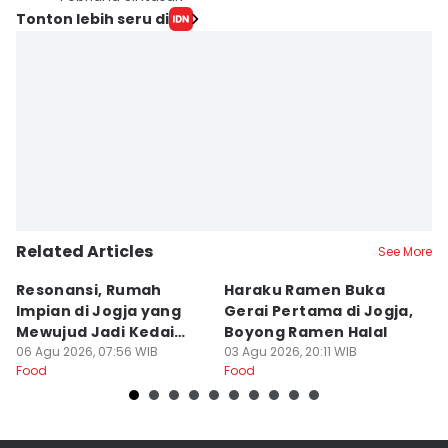
Tonton lebih seru di
Related Articles
See More
Resonansi, Rumah
Haraku Ramen Buka
6
Impian di Jogja yang
Gerai Pertama di Jogja,
A
Mewujud Jadi Kedai
Boyong Ramen Halal
B
Ramen dan Burger
06 Agu 2026, 07:56 WIB
03 Agu 2026, 20:11 WIB
31
Food
Food
Fo