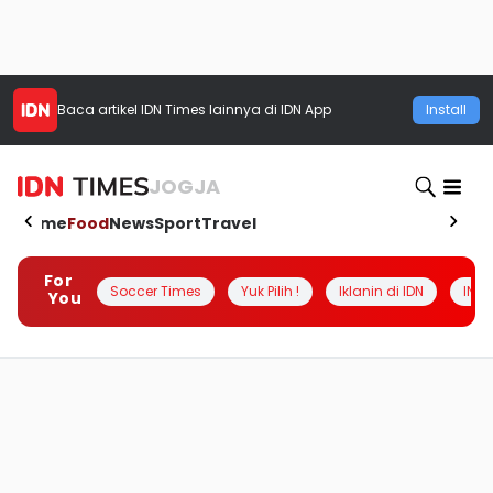
Baca artikel
IDN Times
lainnya di IDN App
Install
JOGJA
Home
Food
News
Sport
Travel
For
Soccer Times
Yuk Pilih !
Iklanin di IDN
INSI
You