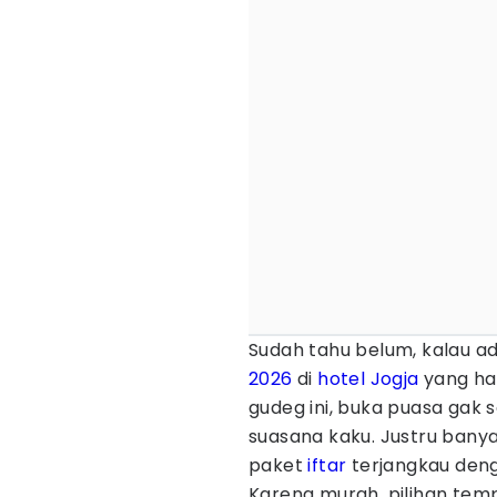
Sudah tahu belum, kalau 
2026
di
hotel
Jogja
yang ha
gudeg ini, buka puasa gak 
suasana kaku. Justru ban
paket
iftar
terjangkau deng
Karena murah, pilihan temp