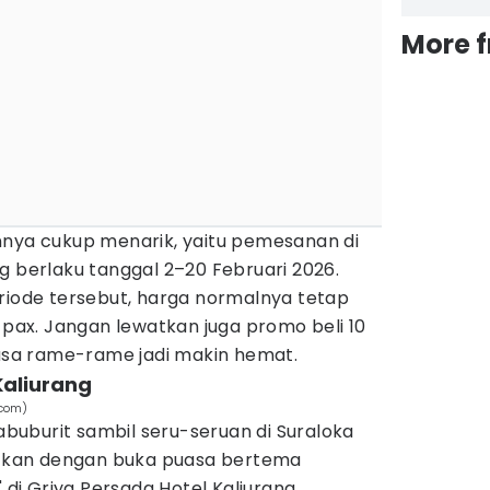
More 
nnya cukup menarik, yaitu pemesanan di
g berlaku tanggal 2–20 Februari 2026.
eriode tersebut, harga normalnya tetap
r pax. Jangan lewatkan juga promo beli 10
uasa rame-rame jadi makin hemat.
Kaliurang
.com)
gabuburit sambil seru-seruan di Suraloka
jutkan dengan buka puasa bertema
i Griya Persada Hotel Kaliurang.