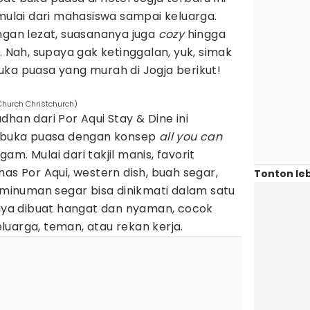
 mulai dari mahasiswa sampai keluarga.
ngan lezat, suasananya juga
cozy
hingga
. Nah, supaya gak ketinggalan, yuk, simak
uka puasa yang murah di Jogja berikut!
 Church Christchurch)
han dari Por Aqui Stay & Dine ini
buka puasa dengan konsep
all you can
m. Mulai dari takjil manis, favorit
as Por Aqui, western dish, buah segar,
Tonton leb
i minuman segar bisa dinikmati dalam satu
a dibuat hangat dan nyaman, cocok
uarga, teman, atau rekan kerja.