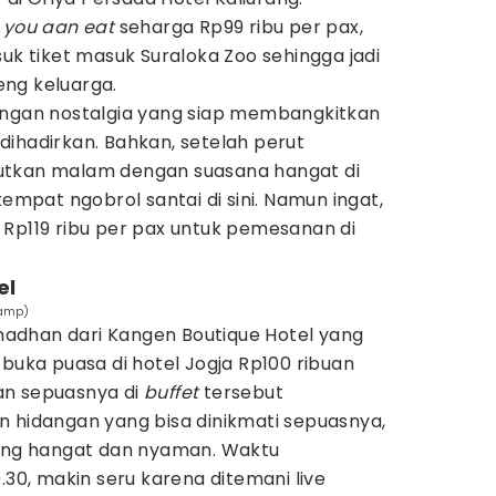
l you aan eat
seharga Rp99 ribu per pax,
suk tiket masuk Suraloka Zoo sehingga jadi
ng keluarga.
angan nostalgia yang siap membangkitkan
ihadirkan. Bahkan, setelah perut
utkan malam dengan suasana hangat di
tempat ngobrol santai di sini. Namun ingat,
 Rp119 ribu per pax untuk pemesanan di
el
Kamp)
adhan dari Kangen Boutique Hotel yang
 buka puasa di hotel Jogja Rp100 ribuan
an sepuasnya di
buffet
tersebut
n hidangan yang bisa dinikmati sepuasnya,
yang hangat dan nyaman. Waktu
.30, makin seru karena ditemani live