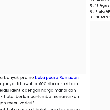
5
.
17 Agus
6
.
Piala A
7
.
GIIAS 2
ada banyak promo
buka puasa
Ramadan
rganya di bawah Rp100 ribuan? Di kota
selalu identik dengan harga mahal dan
yak hotel berlomba-lomba menawarkan
an menu variatif.
at buka puasa di hotel Jogja terbaru ini