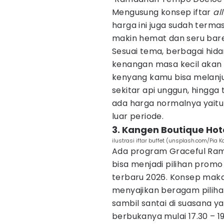
Mengusung konsep iftar
al
harga ini juga sudah terma
makin hemat dan seru bare
Sesuai tema, berbagai hid
kenangan masa kecil akan d
kenyang kamu bisa melanj
sekitar api unggun, hingga 
ada harga normalnya yaitu
luar periode.
3. Kangen Boutique Hot
ilustrasi iftar buffet (unsplash.com/Pia 
Ada program Graceful Ram
bisa menjadi pilihan promo
terbaru 2026. Konsep mak
menyajikan beragam piliha
sambil santai di suasana 
berbukanya mulai 17.30 – 19