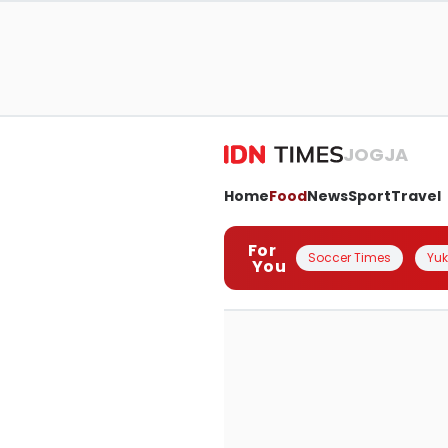
JOGJA
Home
Food
News
Sport
Travel
For
Soccer Times
Yuk 
You