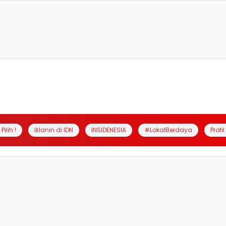
Pilih !
Iklanin di IDN
INSIDENESIA
#LokalBerdaya
Profi