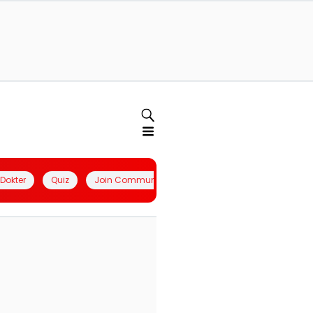
l Dokter
Quiz
Join Community