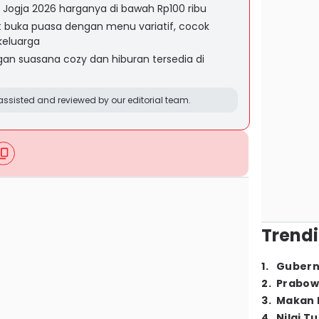
 Jogja 2026 harganya di bawah Rp100 ribu
t buka puasa dengan menu variatif, cocok
keluarga
gan suasana cozy dan hiburan tersedia di
ssisted and reviewed by our editorial team.
Trendi
1
.
Gubern
2
.
Prabow
3
.
Makan B
4
.
Nilai T