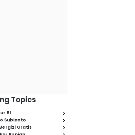
ng Topics
ur BI
o Subianto
ergizi Gratis
ukar Rupiah