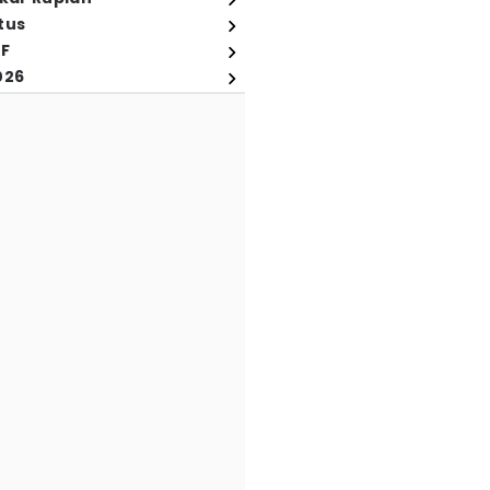
tus
FF
026