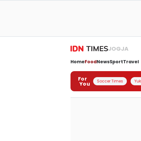
JOGJA
Home
Food
News
Sport
Travel
For
Soccer Times
Yuk 
You