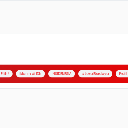
Pilih !
Iklanin di IDN
INSIDENESIA
#LokalBerdaya
Profi