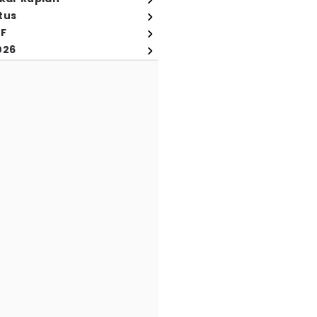
tus
FF
026