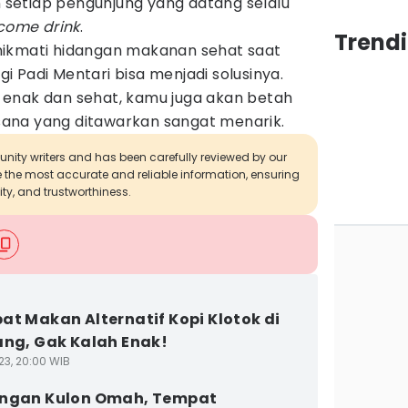
an setiap pengunjung yang datang selalu
come drink
.
Trend
nikmati hidangan makanan sehat saat
 Padi Mentari bisa menjadi solusinya.
enak dan sehat, kamu juga akan betah
ana yang ditawarkan sangat menarik.
munity writers and has been carefully reviewed by our
de the most accurate and reliable information, ensuring
ity, and trustworthiness.
at Makan Alternatif Kopi Klotok di
ang, Gak Kalah Enak!
23, 20:00 WIB
ingan Kulon Omah, Tempat