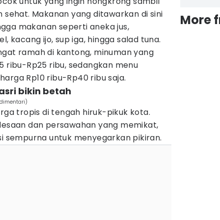
ocok untuk yang ingin nongkrong sambil
ehat. Makanan yang ditawarkan di sini
More 
gga makanan seperti aneka jus,
l, kacang ijo, sup iga, hingga salad tuna.
ngat ramah di kantong, minuman yang
15 ribu-Rp25 ribu, sedangkan menu
arga Rp10 ribu-Rp40 ribu saja.
sri bikin betah
dimentari)
rga tropis di tengah hiruk-pikuk kota.
esaan dan persawahan yang memikat,
asi sempurna untuk menyegarkan pikiran.