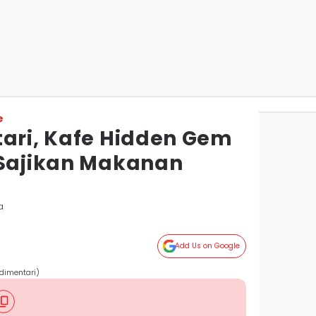
e
tari, Kafe Hidden Gem
 Sajikan Makanan
a
Add Us on Google
dimentari)