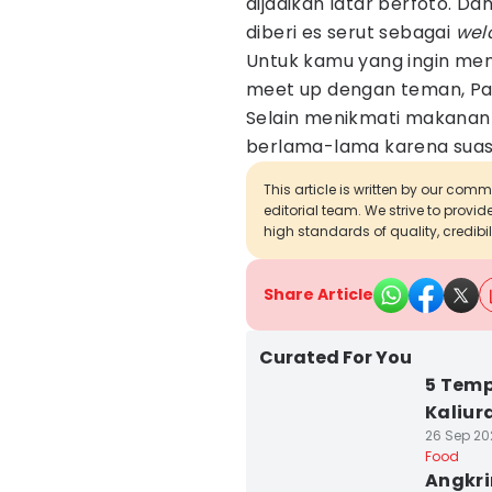
dijadikan latar berfoto. D
diberi es serut sebagai
wel
Untuk kamu yang ingin me
meet up dengan teman, Pagi
Selain menikmati makanan 
berlama-lama karena suas
This article is written by our com
editorial team. We strive to provi
high standards of quality, credibil
Share Article
Curated For You
5 Temp
Kaliur
26 Sep 20
Food
Angkr