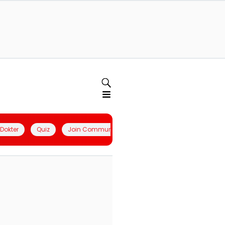
l Dokter
Quiz
Join Community