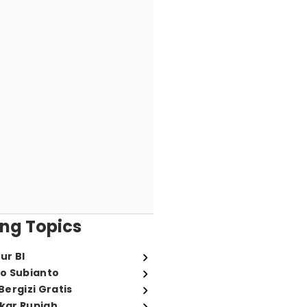
ng Topics
ur BI
o Subianto
ergizi Gratis
ukar Rupiah