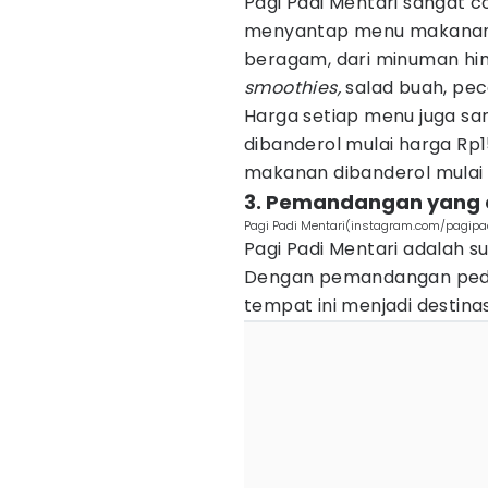
Pagi Padi Mentari sangat c
menyantap menu makanan s
beragam, dari minuman hin
smoothies,
salad buah, pece
Harga setiap menu juga sa
dibanderol mulai harga Rp
makanan dibanderol mulai h
3. Pemandangan yang a
Pagi Padi Mentari(instagram.com/pagipa
Pagi Padi Mentari adalah su
Dengan pemandangan ped
tempat ini menjadi destin