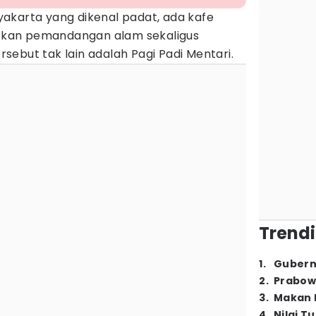
akarta yang dikenal padat, ada kafe
kan pemandangan alam sekaligus
rsebut tak lain adalah Pagi Padi Mentari.
Trendi
1
.
Gubern
2
.
Prabow
3
.
Makan B
4
.
Nilai T