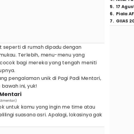
5
.
17 Agus
6
.
Piala A
7
.
GIIAS 2
at seperti di rumah dipadu dengan
ukau. Terlebih, menu-menu yang
n cocok bagi mereka yang tengah meniti
upnya.
ng pengalaman unik di Pagi Padi Mentari,
 bawah ini, yuk!
 Mentari
dimentari)
ok untuk kamu yang ingin me time atau
lingi suasana asri. Apalagi, lokasinya gak